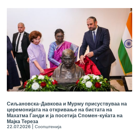
Сиљановска-Давкова и Мурму присуствуваа на
церемонијата на откривање на бистата на
Махатма Ганди и ја посетија Спомен-куќата на
Мајка Тереза
22.07.2026
|
Соопштенија