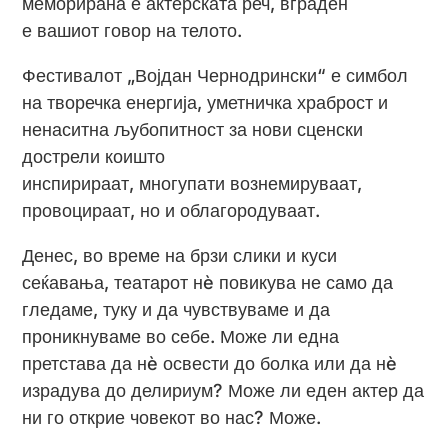
меморирана е актерската реч, вграден
е вашиот говор на телото.
Фестивалот „Војдан Чернодрински“ е симбол
на творечка енергија, уметничка храброст и
ненаситна љубопитност за нови сценски
дострели коишто
инспирираат, многупати вознемируваат,
провоцираат, но и облагородуваат.
Денес, во време на брзи слики и куси
сеќавања, театарот нè повикува не само да
гледаме, туку и да чувствуваме и да
проникнуваме во себе. Може ли една
претстава да нè освести до болка или да нè
израдува до делириум? Може ли еден актер да
ни го открие човекот во нас? Може.