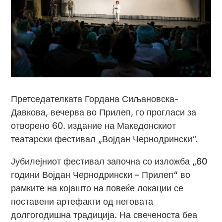
Претседателката Гордана Сиљановска-
Давкова, вечерва во Прилеп, го прогласи за
отворено 60. издание на Македонскиот
театарски фестивал „Војдан Чернодрински“.
Јубилејниот фестивал започна со изложба „60
години Војдан Чернодрински – Прилеп“ во
рамките на којашто на повеќе локации се
поставени артефакти од неговата
долгогодишна традиција. На свеченоста беа