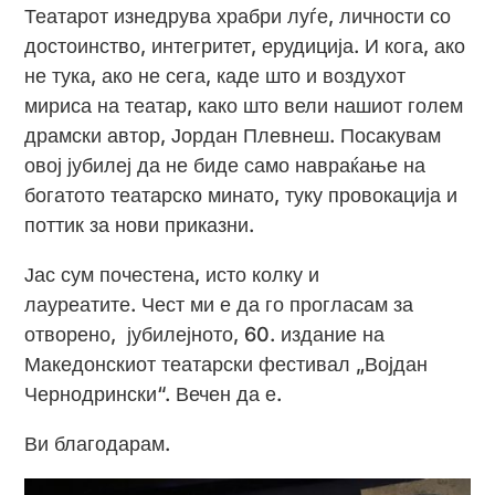
Театарот изнедрува храбри луѓе, личности со
достоинство, интегритет, ерудиција. И кога, ако
не тука, ако не сега, каде што и воздухот
мириса на театар, како што вели нашиот голем
драмски автор, Јордан Плевнеш. Посакувам
овој јубилеј да не биде само навраќање на
богатото театарско минато, туку провокација и
поттик за нови приказни.
Јас сум почестена, исто колку и
лауреатите. Чест ми е да го прогласам за
отворено, јубилејното, 60. издание на
Македонскиот театарски фестивал „Војдан
Чернодрински“. Вечен да е.
Ви благодарам.