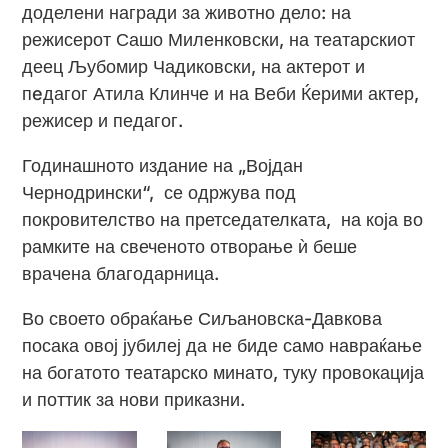
доделени награди за животно дело: на
режисерот Сашо Миленковски, на театарскиот
деец Љубомир Чадиковски, на актерот и
пeдагог Атила Клинче и на Веби Ќерими актер,
режисер и педагог.
Годинашното издание на „Војдан
Чернодрински“, се одржува под
покровителство на претседателката, на која во
рамките на свеченото отворање ѝ беше
врачена благодарница.
Во своето обраќање Сиљановска-Давкова
посака овој јубилеј да не биде само навраќање
на богатото театарско минато, туку провокација
и поттик за нови приказни.