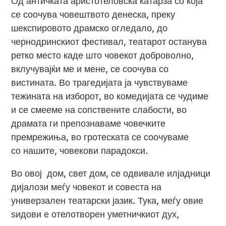
Од античката аристотеловска катарза со која
се соочува човештвото денеска, преку
шекспировото драмско огледало, до
чернодринскиот фестивал, театарот останува
ретко место каде што човекот доброволно,
вклучувајќи ме и мене, се соочува со
вистината. Во трагедијата ја чувствуваме
тежината на изборот, во комедијата се чудиме
и се смееме на сопствените слабости, во
драмата ги препознаваме човечките
премрежиња, во гротеската се соочуваме
со нашите, човекови парадокси.
Во овој дом, свет дом, се одвивале илјадници
дијалози меѓу човекот и совеста на
универзален театарски јазик. Тука, меѓу овие
ѕидови е отелотворен уметничкиот дух,