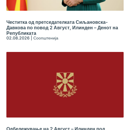
Честитка од претседателката Сиљановска-
Давкова по повод 2 Август, Илинден – Денот на
Републиката
02.08.2026
|
Соопштенија
Одбележување на 2 Август – Илинден под