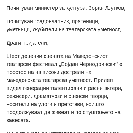
Почитуван министер за култура, Зоран Љутков,
Почитуван градончалник, пратеници,
уметници, љубители на театарската уметност,
Драги пријатели,
Шест децении сцената на Македонскиот
театарски фестивал „Војдан Чернодрински“ е
простор на највисоки дострели на
македонската театарска уметност. Прилеп
видел генерации талентирани и расни актери,
режисери, драматурзи и сценски творци,
носители на улоги и претстави, коишто
продолжуваат да живеат и по спуштањето на
завесата.