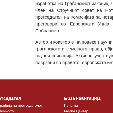
изработка на Граѓанскиот законик,
член на Стручниот совет на Нот
претседател на Комисијата за нота
преговори со Европската Унија 
Собранието.
Автор и коавтор е на повеќе научни
граѓанското и семејното право, об
научни списанија. Активно учеству
поврзани со правото, европската ин
етседател
Брза навигација
рафија на претседателот
Почетна
лежности
Медиа Центар