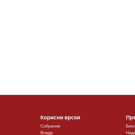
Корисни врски
Пр
Собрание
Биог
Влада
Над