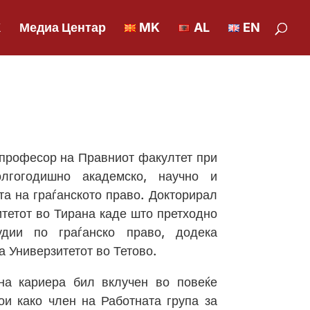
К
Медиа Центар
MK
AL
EN
професор на Правниот факултет при
олгогодишно академско, научно и
та на граѓанското право. Докторирал
тетот во Тирана каде што претходно
удии по граѓанско право, додека
 Универзитетот во Тетово.
на кариера бил вклучен во повеќе
кои како член на Работната група за