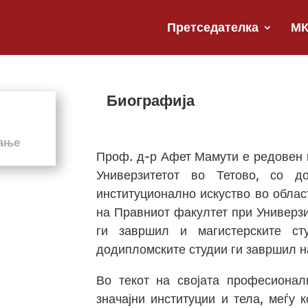
Претседателка
М
Биографија
вање
Проф. д-р Афет Мамути е редовен 
Универзитетот во Тетово, со д
институционално искуство во облас
на Правниот факултет при Универзи
ги завршил и магистерските ст
додипломските студии ги завршил на
Во текот на својата професионал
значајни институции и тела, меѓу 