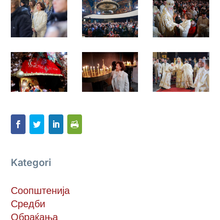
Kategori
Соопштенија
Средби
Обраќања