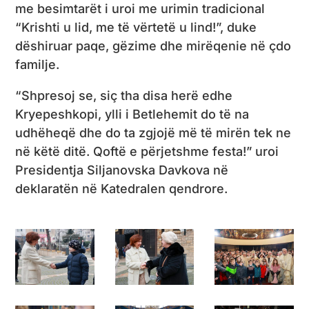
me besimtarët i uroi me urimin tradicional
“Krishti u lid, me të vërtetë u lind!”, duke
dëshiruar paqe, gëzime dhe mirëqenie në çdo
familje.
“Shpresoj se, siç tha disa herë edhe
Kryepeshkopi, ylli i Betlehemit do të na
udhëheqë dhe do ta zgjojë më të mirën tek ne
në këtë ditë. Qoftë e përjetshme festa!” uroi
Presidentja Siljanovska Davkova në
deklaratën në Katedralen qendrore.