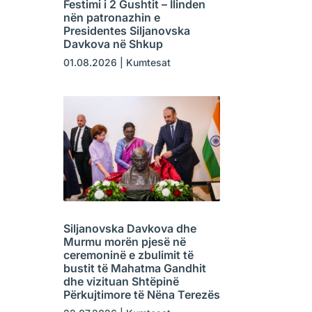
Festimi i 2 Gushtit – Ilinden
nën patronazhin e
Presidentes Siljanovska
Davkova në Shkup
01.08.2026
|
Kumtesat
Siljanovska Davkova dhe
Murmu morën pjesë në
ceremoninë e zbulimit të
bustit të Mahatma Gandhit
dhe vizituan Shtëpinë
Përkujtimore të Nëna Terezës