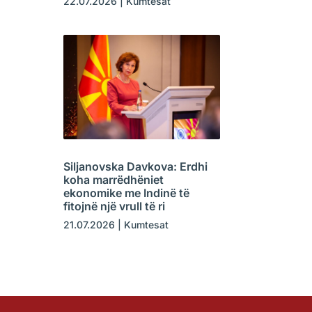
22.07.2026
|
Kumtesat
Siljanovska Davkova: Erdhi
koha marrëdhëniet
ekonomike me Indinë të
fitojnë një vrull të ri
21.07.2026
|
Kumtesat