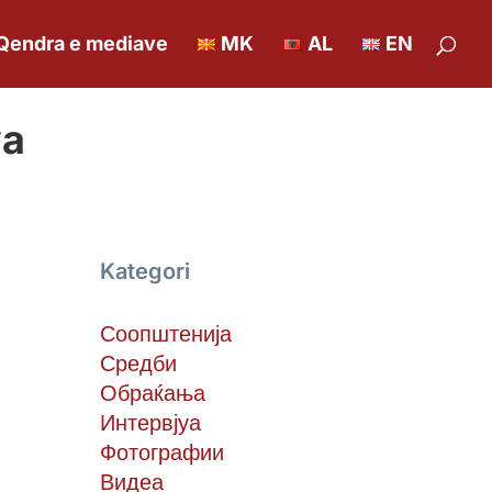
Qendra e mediave
MK
AL
EN
va
Kategori
Соопштенија
Средби
Обраќања
Интервјуа
Фотографии
Видеа