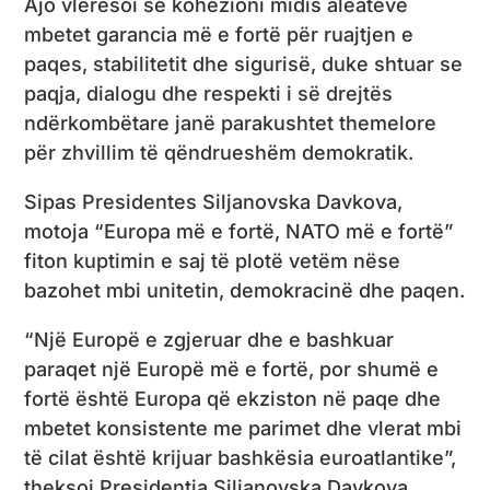
Ajo vlerësoi se kohezioni midis aleatëve
mbetet garancia më e fortë për ruajtjen e
paqes, stabilitetit dhe sigurisë, duke shtuar se
paqja, dialogu dhe respekti i së drejtës
ndërkombëtare janë parakushtet themelore
për zhvillim të qëndrueshëm demokratik.
Sipas Presidentes Siljanovska Davkova,
motoja “Europa më e fortë, NATO më e fortë”
fiton kuptimin e saj të plotë vetëm nëse
bazohet mbi unitetin, demokracinë dhe paqen.
“Një Europë e zgjeruar dhe e bashkuar
paraqet një Europë më e fortë, por shumë e
fortë është Europa që ekziston në paqe dhe
mbetet konsistente me parimet dhe vlerat mbi
të cilat është krijuar bashkësia euroatlantike”,
theksoi Presidentja Siljanovska Davkova.