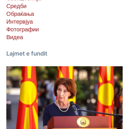
Средби
Обраќања
Интервјуа
Фотографии
Видеа
Lajmet e fundit