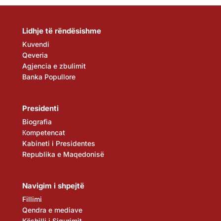
Lidhje të rëndësishme
Kuvendi
Qeveria
Agjencia e zbulimit
Banka Popullore
Presidenti
Biografia
Кompetencat
Kabineti i Presidentes
Republika e Maqedonisë
Navigim i shpejtë
Fillimi
Qendra e mediave
Këshilli i Sigurimit