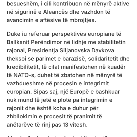
besueshëm, i cili kontribuon në mënyrë aktive
në sigurinë e Aleancës dhe vazhdon të
avancimin e aftësive të mbrojtjes.
Duke iu referuar perspektivës europiane të
Ballkanit Perëndimor në lidhje me stabilitetin
rajonal, Presidentja Siljanovska Davkova
theksoi se parimet e barazisë, solidaritetit dhe
kredibilitetit, të cilat manifestohen në kuadër
të NATO-s, duhet të zbatohen në mënyrë të
vazhdueshme në procesin e integrimit
europian. Sipas saj, një Europë e bashkuar
nuk mund të jetë e plotë pa integrimin e
rajonit dhe është koha e duhur për
zhbllokimin e procesit të pranimit të
anëtarëve të rinj pas 13 vitesh.