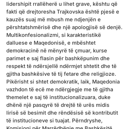
lidershipit rrallëherë u lihet grave, kështu që
fakti që drejtoresha Trajkovska është pjesë e
kauzës suaj më mbush me ndjenjën e
përshtatshmërisë dhe një apologjisë së denjë.
Multikonfesionalizmi, si karakteristikë
dalluese e Maqedonisë, e mbështet
demokracinë në mënyrë të çmuar, kurse
parimet e saj flasin për bashkëpunim dhe
respekt të ndërsjellë ndërmjet shtetit dhe të
gjitha bashkësive të tij fetare dhe religjioze.
Pikërisht si shtet demokratik, laik, Maqedonia
vazhdon të ecë me ndërgjegje me të gjitha
themelet e saj të institucionalizuara, duke
dhënë një pasqyrë të drejtë të urës midis
lirisë së besimit dhe rëndësisë së kontributit
të institucioneve si tuajat. Përndryshe,
Komisioni për Marrëdhënie me Bashkësitë