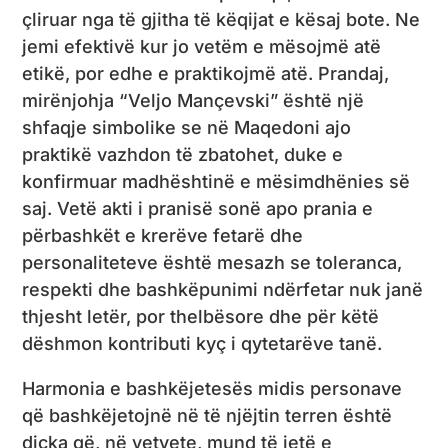
çliruar nga të gjitha të këqijat e kësaj bote. Ne
jemi efektivë kur jo vetëm e mësojmë atë
etikë, por edhe e praktikojmë atë. Prandaj,
mirënjohja “Veljo Mançevski” është një
shfaqje simbolike se në Maqedoni ajo
praktikë vazhdon të zbatohet, duke e
konfirmuar madhështinë e mësimdhënies së
saj. Vetë akti i pranisë sonë apo prania e
përbashkët e krerëve fetarë dhe
personaliteteve është mesazh se toleranca,
respekti dhe bashkëpunimi ndërfetar nuk janë
thjesht letër, por thelbësore dhe për këtë
dëshmon kontributi kyç i qytetarëve tanë.
Harmonia e bashkëjetesës midis personave
që bashkëjetojnë në të njëjtin terren është
diçka që, në vetvete, mund të jetë e