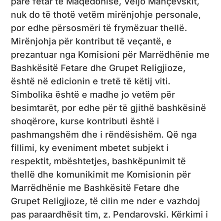
parë fetar të Maqedonisë, Veljo Mançevskit,
nuk do të thotë vetëm mirënjohje personale,
por edhe përsosmëri të frymëzuar thellë.
Mirënjohja për kontribut të veçantë, e
prezantuar nga Komisioni për Marrëdhënie me
Bashkësitë Fetare dhe Grupet Religjioze,
është në edicionin e tretë të këtij viti.
Simbolika është e madhe jo vetëm për
besimtarët, por edhe për të gjithë bashkësinë
shoqërore, kurse kontributi është i
pashmangshëm dhe i rëndësishëm. Që nga
fillimi, ky eveniment mbetet subjekt i
respektit, mbështetjes, bashkëpunimit të
thellë dhe komunikimit me Komisionin për
Marrëdhënie me Bashkësitë Fetare dhe
Grupet Religjioze, të cilin me nder e vazhdoj
pas paraardhësit tim, z. Pendarovski. Kërkimi i