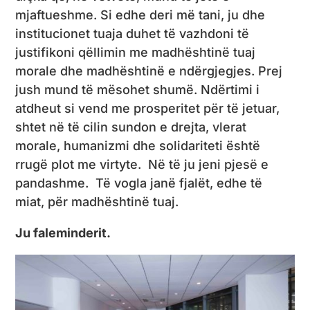
mjaftueshme. Si edhe deri më tani, ju dhe
institucionet tuaja duhet të vazhdoni të
justifikoni qëllimin me madhështinë tuaj
morale dhe madhështinë e ndërgjegjes. Prej
jush mund të mësohet shumë. Ndërtimi i
atdheut si vend me prosperitet për të jetuar,
shtet në të cilin sundon e drejta, vlerat
morale, humanizmi dhe solidariteti është
rrugë plot me virtyte. Në të ju jeni pjesë e
pandashme. Të vogla janë fjalët, edhe të
miat, për madhështinë tuaj.
Ju faleminderit.