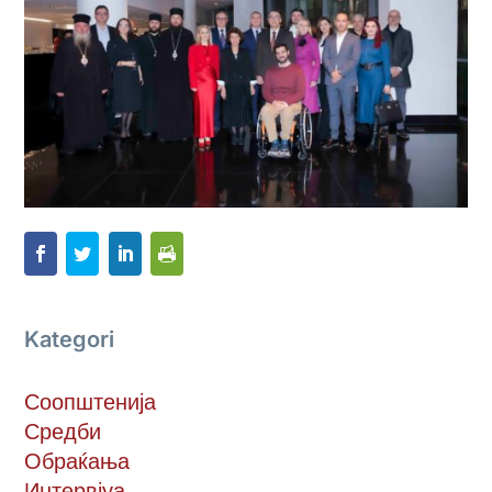
Kategori
Соопштенија
Средби
Обраќања
Интервјуа