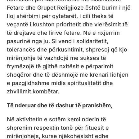
Fetare dhe Grupet Religjioze është burim i një
lloj shërbimi për qytetarët, i cili theks të
veçantë i kushton prioritetit dhe vlerësimit të
të drejtave dhe lirive fetare. Ne e nxjerrim
pasurinë nga ju. Si vend i solidaritetit,
tolerancës dhe përkushtimit, shpresoj që kjo
mirënjohje të vazhdojë me sukses të
frymëzojë të gjithë nxitësit e përparimit
shoqëror dhe të dëshmojë me krenari lidhjen
e pazgjidhshme midis spiritualitetit dhe
zhvillimit kombëtar.
Të nderuar dhe të dashur të pranishëm,
Në aktivitetin e sotëm kemi nderin të
shprehim respektin tonë për fituesit e
mirënjohejs, kurse njëkohësisht edhe