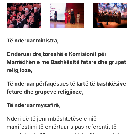
Të nderuar ministra,
E nderuar drejtoreshë e Komisionit për
Marrëdhënie me Bashkësitë fetare dhe grupet
religjioze,
Të nderuar përfaqësues të lartë të bashkësive
fetare dhe grupeve religjioze,
Të nderuar mysafirë,
Nderi që të jem mbështetëse e një
manifestimi të emërtuar sipas referentit të