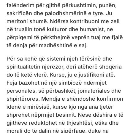
falënderim për gjithë përkushtimin, punën,
sakrificën dhe palodhshmërinë e tyre. Ju
meritoni shumë. Ndërsa kontribuoni me zell
në truallin tonë kulturor dhe humanist, ne
përpiqemi të përkthejmë veprën tuaj me fjalë
të denja për madhështinë e saj.
Për sa kohë që sistemi njeh tërësinë dhe
spiritualitetin njerëzor, deri atëherë shoqëria
do të ketë vlerë. Kurse, ju e justifikoni atë.
Feja bazohet në një simbiozë ndërmjet
personales, së përbashkët, jomateriales dhe
shpirtërores. Mendja e shëndoshë konfirmon
idenë e mirësisë, kurse kjo nga ana tjetër
shprehet nëprmjet besimit. Nëse dëshira e të
gjithëve reduktohet në thjeshtësi, etika dhe
morali do të dalin në sipërfaqe, duke na