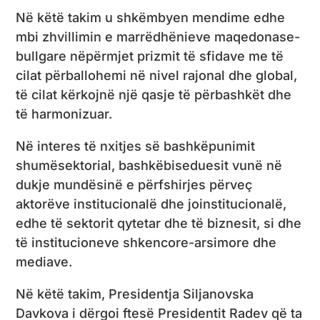
Në këtë takim u shkëmbyen mendime edhe
mbi zhvillimin e marrëdhënieve maqedonase-
bullgare nëpërmjet prizmit të sfidave me të
cilat përballohemi në nivel rajonal dhe global,
të cilat kërkojnë një qasje të përbashkët dhe
të harmonizuar.
Në interes të nxitjes së bashkëpunimit
shumësektorial, bashkëbiseduesit vunë në
dukje mundësinë e përfshirjes përveç
aktorëve institucionalë dhe joinstitucionalë,
edhe të sektorit qytetar dhe të biznesit, si dhe
të institucioneve shkencore-arsimore dhe
mediave.
Në këtë takim, Presidentja Siljanovska
Davkova i dërgoi ftesë Presidentit Radev që ta