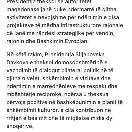
Presidentja theksoi se autoritetet
maqedonase janë duke ndërmarrë të gjitha
aktivitetet e nevojshme për ndërtimin e disa
projekteve të mëdha infrastrukturore rajonale
që janë me rëndësi strategjike për vendin,
rajonin dhe Bashkimin Evropian.
Në këtë takim, Presidentja Siljanovska
Davkova e theksoi domosdoshmërinë e
vazhdimit të dialogut bilateral politik në të
gjitha nivelet, shkëmbimin e vizitave dhe
ndërtimin e marrëdhënieve me respekt dhe
mbështetje reciproke, ndërsa u theksua
përvoja pozitive në bashkëpunimin e planit të
shkëmbimit kulturor, e cila kontribuon në
rritjen e besimit dhe të miqësisë midis dy
shoqërive.