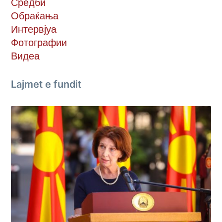
Средби
Обраќања
Интервјуа
Фотографии
Видеа
Lajmet e fundit