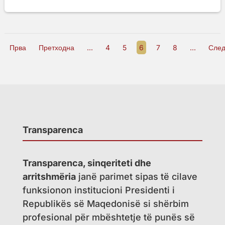
Прва
Претходна
...
4
5
6
7
8
...
Сле
Transparenca
Transparenca, sinqeriteti dhe
arritshmëria
janë parimet sipas të cilave
funksionon institucioni Presidenti i
Republikës së Maqedonisë si shërbim
profesional për mbështetje të punës së