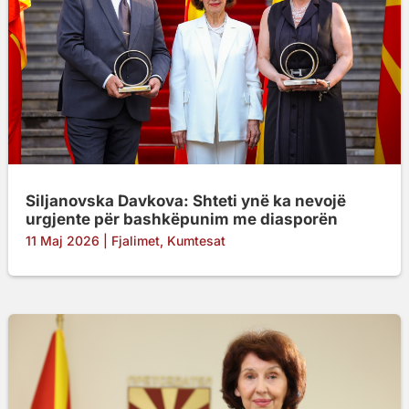
Siljanovska Davkova: Shteti ynë ka nevojë
urgjente për bashkëpunim me diasporën
11 Maj 2026
|
Fjalimet
,
Kumtesat