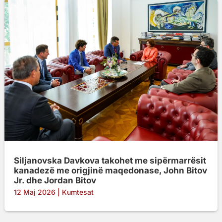
Siljanovska Davkova takohet me sipërmarrësit
kanadezë me origjinë maqedonase, John Bitov
Jr. dhe Jordan Bitov
12 Maj 2026
|
Kumtesat