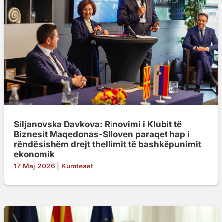
Siljanovska Davkova: Rinovimi i Klubit të
Biznesit Maqedonas-Slloven paraqet hap i
rëndësishëm drejt thellimit të bashkëpunimit
ekonomik
17 Maj 2026
|
Kumtesat