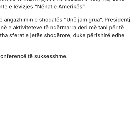
nte e lëvizjes “Nënat e Amerikës”.
 angazhimin e shoqatës “Unë jam grua”, President
ë e aktiviteteve të ndërmarra deri më tani për të
jitha sferat e jetës shoqërore, duke përfshirë edhe
 konferencë të suksesshme.