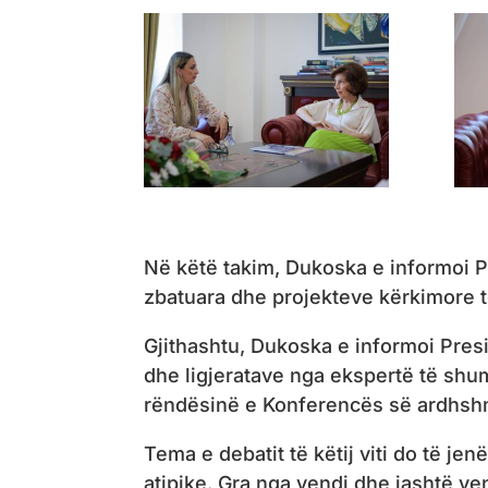
Në këtë takim, Dukoska e informoi P
zbatuara dhe projekteve kërkimore 
Gjithashtu, Dukoska e informoi Presi
dhe ligjeratave nga ekspertë të shu
rëndësinë e Konferencës së ardhshm
Tema e debatit të këtij viti do të je
atipike. Gra nga vendi dhe jashtë ven