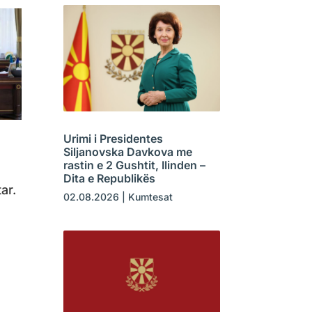
Urimi i Presidentes
Siljanovska Davkova me
rastin e 2 Gushtit, Ilinden –
ë
Dita e Republikës
ar.
02.08.2026
|
Kumtesat
e