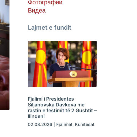
Фотографии
Видеа
Lajmet e fundit
Fjalimi i Presidentes
Siljanovska Davkova me
rastin e festimit të 2 Gushtit –
Ilindeni
02.08.2026
|
Fjalimet
,
Kumtesat