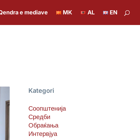
Qendra e mediave
MK
AL
EN
Kategori
Соопштенија
Средби
Обраќања
Интервјуа