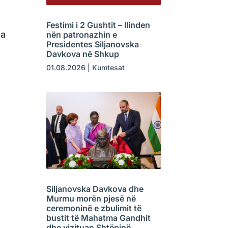
Festimi i 2 Gushtit – Ilinden
ja
nën patronazhin e
Presidentes Siljanovska
Davkova në Shkup
01.08.2026
|
Kumtesat
Siljanovska Davkova dhe
Murmu morën pjesë në
ceremoninë e zbulimit të
bustit të Mahatma Gandhit
dhe vizituan Shtëpinë