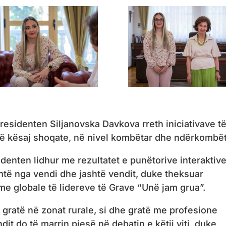
residenten Siljanovska Davkova rreth iniciativave t
të kësaj shoqate, në nivel kombëtar dhe ndërkombët
denten lidhur me rezultatet e punëtorive interaktiv
mtë nga vendi dhe jashtë vendit, duke theksuar
e globale të lidereve të Grave “Unë jam grua”.
në gratë në zonat rurale, si dhe gratë me profesione
dit do të marrin pjesë në debatin e këtij viti, duke