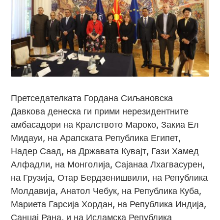
Претседателката Гордана Сиљановска
Давкова денеска ги прими нерезидентните
амбасадори на Кралството Мароко, Закиа Ел
Мидауи, на Арапската Република Египет,
Надер Саад, на Државата Кувајт, Гази Хамед
Алфадли, на Монголија, Сајанаа Лхагвасурен,
на Грузија, Отар Бердзенишвили, на Република
Молдавија, Анатол Чебук, на Република Куба,
Мариета Гарсија Хордан, на Република Индија,
Санџај Рана, и на Исламска Република