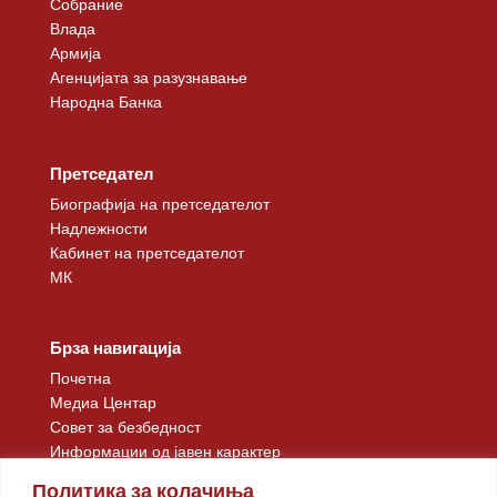
Собрание
Влада
Армија
Агенцијата за разузнавање
Народна Банка
Претседател
Биографија на претседателот
Надлежности
Кабинет на претседателот
МК
Брза навигација
Почетна
Медиа Центар
Совет за безбедност
Информации од јавен карактер
Контакт
Политика за колачиња