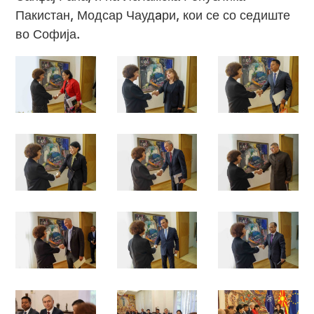
Пакистан, Модсар Чаудaри, кои се со седиште
во Софија.