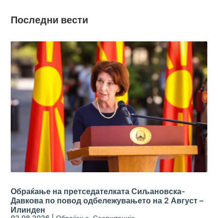
Последни вести
Обраќање на претседателката Сиљановска-
Давкова по повод одбележувањето на 2 Август –
Илинден
02.08.2026
|
Обраќања
,
Соопштенија