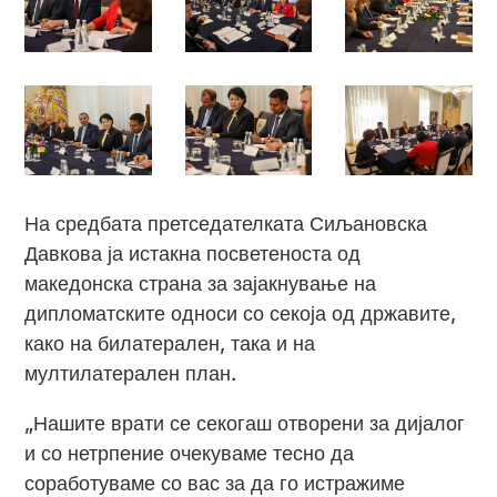
На средбата претседателката Сиљановска
Давкова ја истакна посветеноста од
македонска страна за зајакнување на
дипломатските односи со секоја од државите,
како на билатерален, така и на
мултилатерален план.
„Нашите врати се секогаш отворени за дијалог
и со нетрпение очекуваме тесно да
соработуваме со вас за да го истражиме