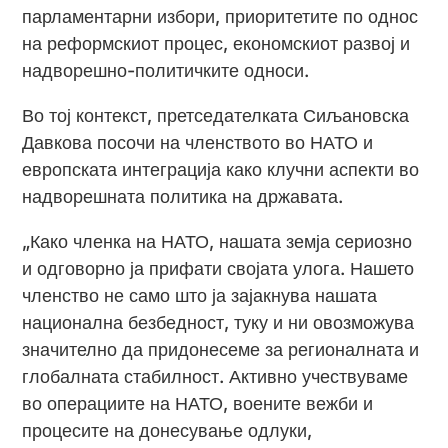
парламентарни избори, приоритетите по однос
на реформскиот процес, економскиот развој и
надворешно-политичките односи.
Во тој контекст, претседателката Сиљановска
Давкова посочи на членството во НАТО и
европската интеграција како клучни аспекти во
надворешната политика на државата.
„Како членка на НАТО, нашата земја сериозно
и одговорно ја прифати својата улога. Нашето
членство не само што ја зајакнува нашата
национална безбедност, туку и ни овозможува
значително да придонесеме за регионалната и
глобалната стабилност. Активно учествуваме
во операциите на НАТО, воените вежби и
процесите на донесување одлуки,