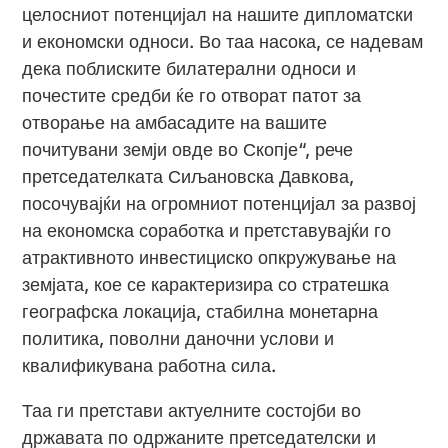
целосниот потенцијал на нашите дипломатски
и економски односи. Во таа насока, се надевам
дека поблиските билатерални односи и
почестите средби ќе го отворат патот за
отворање на амбасадите на вашите
почитувани земји овде во Скопје“, рече
претседателката Сиљановска Давкова,
посочувајќи на огромниот потенцијал за развој
на економска соработка и претставувајќи го
атрактивното инвестициско опкружување на
земјата, кое се карактеризира со стратешка
географска локација, стабилна монетарна
политика, поволни даночни услови и
квалификувана работна сила.
Таа ги претстави актуелните состојби во
државата по одржаните претседателски и