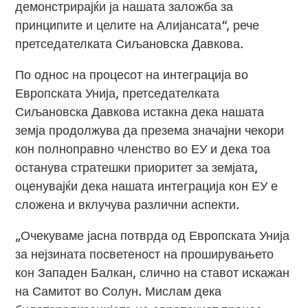
демонстрирајќи ја нашата заложба за
принципите и целите на Алијансата“, рече
претседателката Сиљановска Давкова.
По однос на процесот на интеграција во
Европската Унија, претседателката
Сиљановска Давкова истакна дека нашата
земја продолжува да презема значајни чекори
кон полноправно членство во ЕУ и дека тоа
останува стратешки приоритет за земјата,
оценувајќи дека нашата интеграција кон ЕУ е
сложена и вклучува различни аспекти.
„Очекуваме јасна потврда од Европската Унија
за нејзината посветеност на проширувањето
кон Западен Балкан, слично на ставот искажан
на Самитот во Солун. Мислам дека