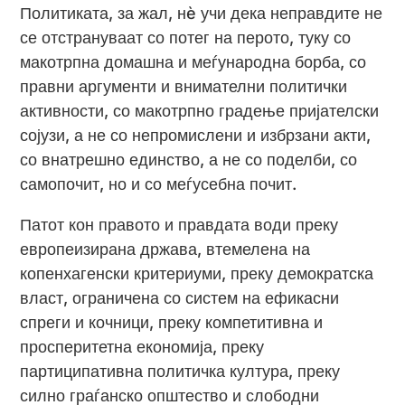
Политиката, за жал, нè учи дека неправдите не
се отстрануваат со потег на перото, туку со
макотрпна домашна и меѓународна борба, со
правни аргументи и внимателни политички
активности, со макотрпно градење пријателски
сојузи, а не со непромислени и избрзани акти,
со внатрешно единство, а не со поделби, со
самопочит, но и со меѓусебна почит.
Патот кон правото и правдата води преку
европеизирана држава, втемелена на
копенхагенски критериуми, преку демократска
власт, ограничена со систем на ефикасни
спреги и кочници, преку компетитивна и
просперитетна економија, преку
партиципативна политичка култура, преку
силно граѓанско општество и слободни