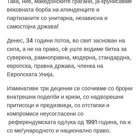
Така, ние, македонските граѓани, ја крунисавме
вековната борба на илинденците и
партизаните со унитарна, независна и
самостојна држава!
Денес, 34 години потоа, во свет заснован на
сила, а не на право, сè уште водиме битка за
суверена, рамноправна, модерна, стандардна,
европска, правна држава, членка на
Европската Унија.
Изминативе три децении се соочивме со бројни
внатрешни поделби и кризи, со надворешни
притисоци и предизвици, со отстапки и
компромиси неусогласени со
референдумската одлука од 1991 година, па и
со меѓународното и национално право.