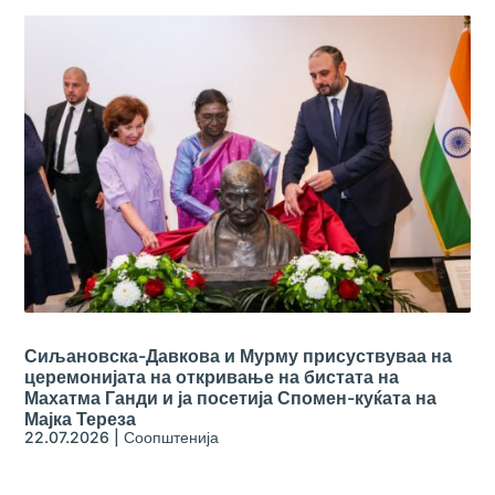
Сиљановска-Давкова и Мурму присуствуваа на
церемонијата на откривање на бистата на
Махатма Ганди и ја посетија Спомен-куќата на
Мајка Тереза
22.07.2026
|
Соопштенија