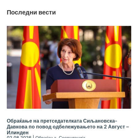
Последни вести
Обраќање на претседателката Сиљановска-
Давкова по повод одбележувањето на 2 Август –
Илинден
02.08.2026
|
Обраќања
,
Соопштенија