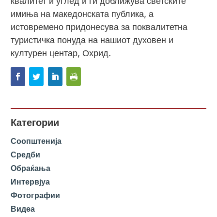
квалитет и углед ѝ ги доближува светските
имиња на македонската публика, а
истовремено придонесува за поквалитетна
туристичка понуда на нашиот духовен и
културен центар, Охрид.
Категории
Соопштенија
Средби
Обраќања
Интервјуа
Фотографии
Видеа