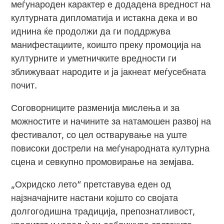
меѓународен карактер е додадена вредност на
културната дипломатија и истакна дека и во
иднина ќе продолжи да ги поддржува
манифестациите, коишто преку промоција на
културните и уметничките вредности ги
зближуваат народите и ja јакнеат меѓусебната
почит.
Соговорниците разменија мислења и за
можностите и начините за натамошен развој на
фестивалот, со цел остварување на уште
повисоки дострели на меѓународната културна
сцена и севкупно промовирање на земјава.
„Охридско лето“ претставува еден од
најзначајните настани којшто со својата
долгогодишна традиција, препознатливост,