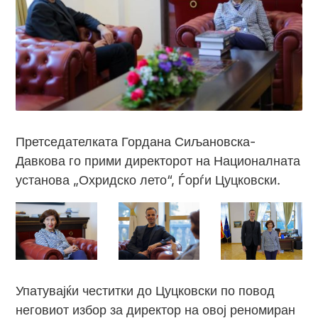
Претседателката Гордана Сиљановска-
Давкова го прими директорот на Националната
установа „Охридско лето“, Ѓорѓи Цуцковски.
Упатувајќи честитки до Цуцковски по повод
неговиот избор за директор на овој реномиран