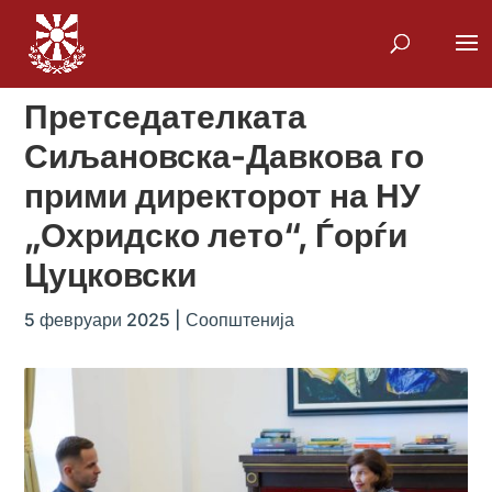
Претседателката
Сиљановска-Давкова го
прими директорот на НУ
„Охридско лето“, Ѓорѓи
Цуцковски
5 февруари 2025
|
Соопштенија