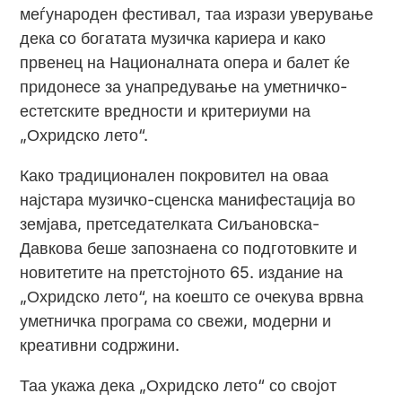
меѓународен фестивал, таа изрази уверување
дека со богатата музичка кариера и како
првенец на Националната опера и балет ќе
придонесе за унапредување на уметничко-
естетските вредности и критериуми на
„Охридско лето“.
Како традиционален покровител на оваа
најстара музичко-сценска манифестација во
земјава, претседателката Сиљановска-
Давкова беше запознаена со подготовките и
новитетите на претстојното 65. издание на
„Охридско лето“, на коешто се очекува врвна
уметничка програма со свежи, модерни и
креативни содржини.
Таа укажа дека „Охридско лето“ со својот