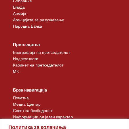
Собрание
Влада
Армија
Агенцијата за разузнавање
Народна Банка
Претседател
Биографија на претседателот
Надлежности
Кабинет на претседателот
МК
Брза навигација
Почетна
Медиа Центар
Совет за безбедност
Информации од јавен карактер
Контакт
Политика за колачиња