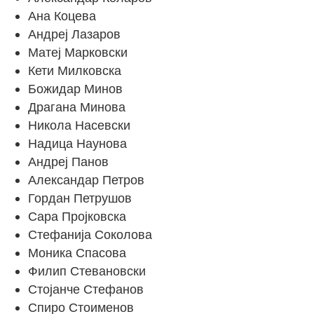
Ана Коцева
Андреј Лазаров
Матеј Марковски
Кети Милковска
Божидар Минов
Драгана Минова
Никола Насевски
Надица Наунова
Андреј Панов
Александар Петров
Гордан Петрушов
Сара Пројковска
Стефанија Соколова
Моника Спасова
Филип Стевановски
Стојанче Стефанов
Спиро Стоименов