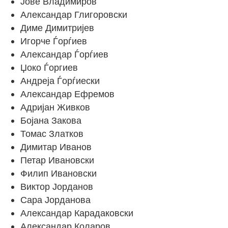
Јове Владимиров
Александар Глигоровски
Диме Димитријев
Игорче Ѓорѓиев
Александар Ѓорѓиев
Џоко Ѓоргиев
Андреја Ѓорѓиески
Александар Ефремов
Адријан Живков
Бојана Закова
Томас Златков
Димитар Иванов
Петар Ивановски
Филип Ивановски
Виктор Јорданов
Сара Јорданова
Александар Карадаковски
Александар Коларов