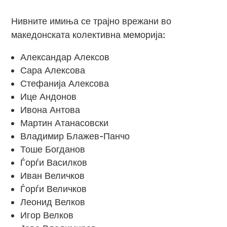
Нивните имиња се трајно врежани во
македонската колективна меморија:
Александар Алексов
Сара Алексова
Стефанија Алексова
Ице Андонов
Ивона Антова
Мартин Атанасовски
Владимир Блажев-Панчо
Тоше Богданов
Ѓорѓи Василков
Иван Величков
Ѓорѓи Величков
Леонид Велков
Игор Велков