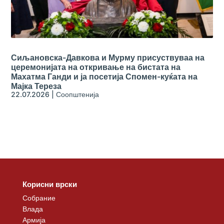
Сиљановска-Давкова и Мурму присуствуваа на
церемонијата на откривање на бистата на
Махатма Ганди и ја посетија Спомен-куќата на
Мајка Тереза
22.07.2026
|
Соопштенија
Корисни врски
Собрание
Влада
Армија