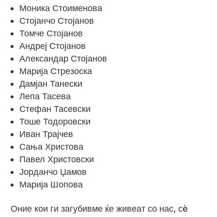
Моника Стоименова
Стојанчо Стојанов
Томче Стојанов
Андреј Стојанов
Александар Стојанов
Марија Стрезоска
Дамјан Танески
Лепа Тасева
Стефан Тасевски
Тоше Тодоровски
Иван Трајчев
Сања Христова
Павел Христовски
Јорданчо Џамов
Марија Шопова
Оние кои ги загубивме ќе живеат со нас, сè