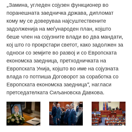
„Замина, угледен сојузен функционер во
поранешната заедничка држава, дипломат
кому му се доверуваа најсуштествените
задолженија на меѓународен план, којшто
беше член на сојузните влади во два мандати,
кој што го прокрстари светот, како задолжен за
односи со земјите во развој и со Европската
економска заедница, претходничката на
Европската Унија, којшто во име на сојузната
влада го потпиша Договорот за соработка со
Европската економска заедница“, нагласи
претседателката Сиљановска Давкова.