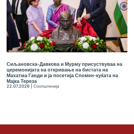
Сиљановска-Давкова и Мурму присуствуваа на
церемонијата на откривање на бистата на
Махатма Ганди и ја посетија Спомен-куќата на
Мајка Тереза
22.07.2026
|
Соопштенија