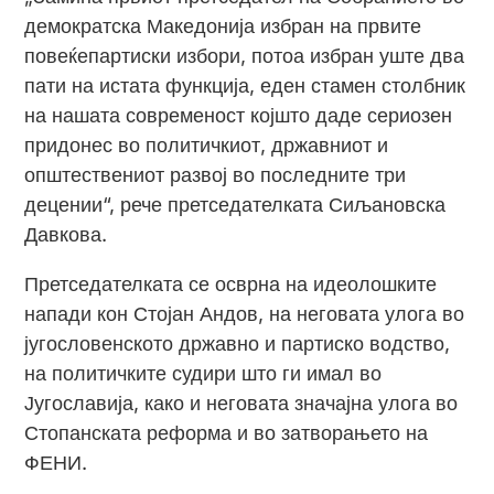
демократска Македонија избран на првите
повеќепартиски избори, потоа избран уште два
пати на истата функција, еден стамен столбник
на нашата современост којшто даде сериозен
придонес во политичкиот, државниот и
општествениот развој во последните три
децении“, рече претседателката Сиљановска
Давкова.
Претседателката се осврна на идеолошките
напади кон Стојан Андов, на неговата улога во
југословенското државно и партиско водство,
на политичките судири што ги имал во
Југославија, како и неговата значајна улога во
Стопанската реформа и во затворањето на
ФЕНИ.