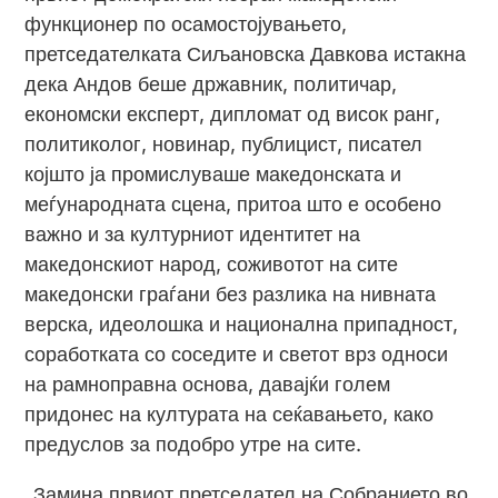
функционер по осамостојувањето,
претседателката Сиљановска Давкова истакна
дека Андов беше државник, политичар,
економски експерт, дипломат од висок ранг,
политиколог, новинар, публицист, писател
којшто ја промислуваше македонската и
меѓународната сцена, притоа што е особено
важно и за културниот идентитет на
македонскиот народ, соживотот на сите
македонски граѓани без разлика на нивната
верска, идеолошка и национална припадност,
соработката со соседите и светот врз односи
на рамноправна основа, давајќи голем
придонес на културата на сеќавањето, како
предуслов за подобро утре на сите.
„Замина првиот претседател на Собранието во