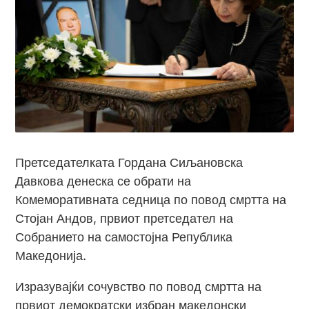
Претседателката Гордана Сиљановска
Давкова денеска се обрати на
Комеморативната седница по повод смртта на
Стојан Андов, првиот претседател на
Собранието на самостојна Република
Македонија.
Изразувајќи сочувство по повод смртта на
првиот демократски избран македонски