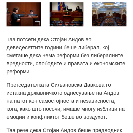
Таа потсети дека Стојан Андов во
деведесеттите години беше либерал, кој
сметаше дека нема реформи без либералните
вредности, слободите и правата и економските
реформи.
Претседателката Сиљановска Давкова го
истакна државничкото однесување на Андов
на патот кон самостојноста и независноста,
кога, како што посочи, имаше многу изблици на
емоции и конфликтот беше во воздухот.
Таа рече дека Стојан Андов беше предводник