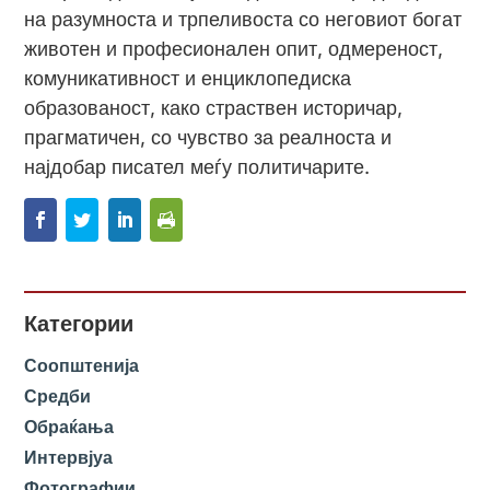
на разумноста и трпеливоста со неговиот богат
животен и професионален опит, одмереност,
комуникативност и енциклопедиска
образованост, како страствен историчар,
прагматичен, со чувство за реалноста и
најдобар писател меѓу политичарите.
Категории
Соопштенија
Средби
Обраќања
Интервјуа
Фотографии