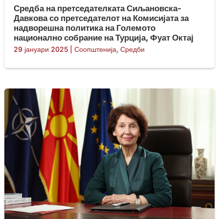
Средба на претседателката Сиљановска-
Давкова со претседателот на Комисијата за
надворешна политика на Големото
национално собрание на Турција, Фуат Октај
29 јануари 2025
|
Соопштенија
,
Средби