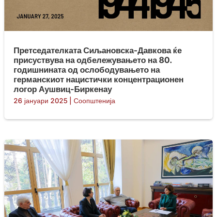
Претседателката Сиљановска-Давкова ќе
присуствува на одбележувањето на 80.
годишнината од ослободувањето на
германскиот нацистички концентрационен
логор Аушвиц-Биркенау
26 јануари 2025
|
Соопштенија