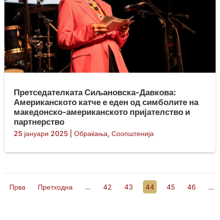
Претседателката Сиљановска-Давкова:
Американското катче е еден од симболите на
македонско-американското пријателство и
партнерство
25 јануари 2025
|
Обраќања
,
Соопштенија
Прва
Претходна
...
42
43
44
45
46
...