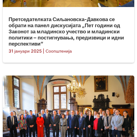
Претседателката Сиљановска-Давкова се
обрати на панел дискусијата „Пет години од
Законот за младинско учество и младински
политики – постигнувања, предизвици и идни
перспективи“
31 јануари 2025
|
Соопштенија