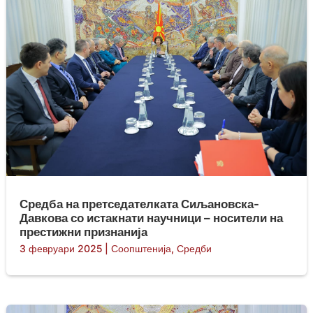
Средба на претседателката Сиљановска-
Давкова со истакнати научници – носители на
престижни признанија
3 февруари 2025
|
Соопштенија
,
Средби