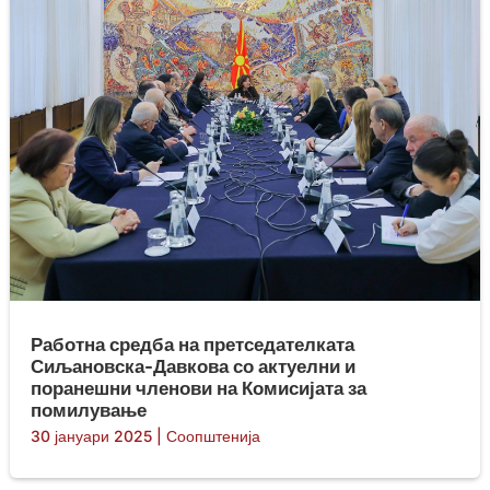
Работна средба на претседателката
Сиљановска-Давкова со актуелни и
поранешни членови на Комисијата за
помилување
30 јануари 2025
|
Соопштенија