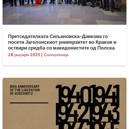
Претседателката Сиљановска-Давкова го
посети Јагелонскиот универзитет во Краков и
оствари средба со македонистите од Полска
28 јануари 2025
|
Соопштенија