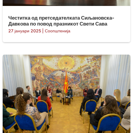
Честитка од претседателката Сиљановска-
Давкова по повод празникот Свети Сава
27 јануари 2025
|
Соопштенија