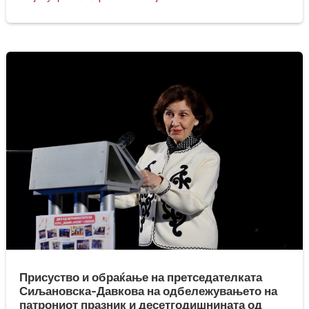
Присуство и обраќање на претседателката
Сиљановска-Давкова на одбележувањето на
патрониот празник и десетгодишнината од