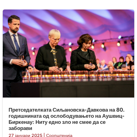
Претседателката Сиљановска-Давкова на 80.
годишнината од ослободувањето на Аушвиц-
Биркенау: Ниту едно зло не смее да се
заборави
27 јануари 2025
|
Соопштенија