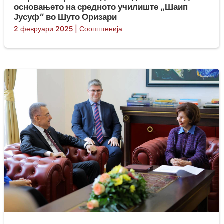
основањето на средното училиште „Шаип
Јусуф“ во Шуто Оризари
2 февруари 2025
|
Соопштенија