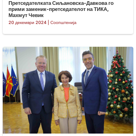
Претседателката Сиљановска-Давкова го
прими заменик-претседателот на ТИКА,
Махмут Чевик
20 декември 2024
|
Соопштенија