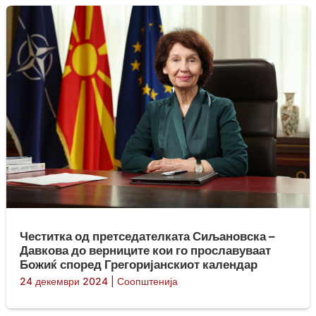
Честитка од претседателката Сиљановска –
Давкова до верниците кои го прославуваат
Божиќ според Грегоријанскиот календар
24 декември 2024
|
Соопштенија