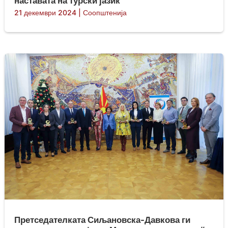
наставата на турски јазик
21 декември 2024
|
Соопштенија
Претседателката Сиљановска-Давкова ги