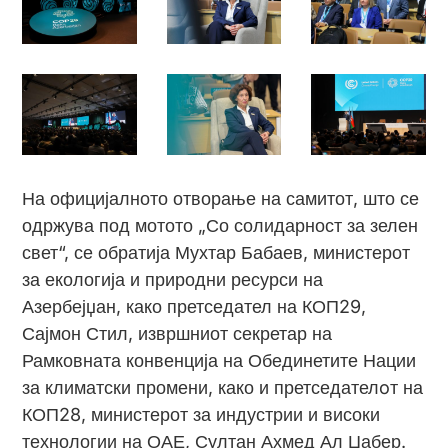
На официјалното отворање на самитот, што се
одржува под мотото „Со солидарност за зелен
свет“, се обратија Мухтар Бабаев, министерот
за екологија и природни ресурси на
Азербејџан, како претседател на КОП29,
Сајмон Стил, извршниот секретар на
Рамковната конвенција на Обединетите Нации
за климатски промени, како и претседателoт на
КОП28, министерот за индустрии и високи
технологии на ОАЕ, Султан Ахмед Ал Џабер.