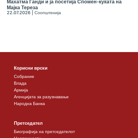
Махатма Ганди и ја посетија Спомен-куќата на
Мајка Тереза
22.07.2026
|
Соопштенија
Корисни врски
Собрание
Влада
Армија
Агенцијата за разузнавање
Народна Банка
Претседател
Биографија на претседателот