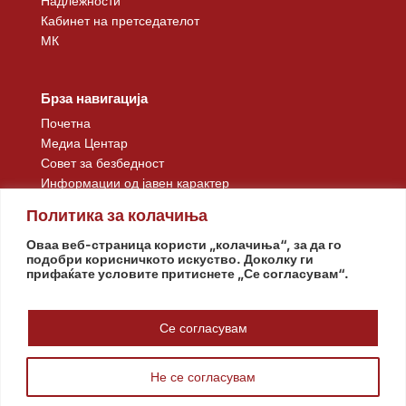
Надлежности
Кабинет на претседателот
МК
Брза навигација
Почетна
Медиа Центар
Совет за безбедност
Информации од јавен карактер
Контакт
Политика за колачиња
Оваа веб-страница користи „колачиња“, за да го
подобри корисничкото искуство. Доколку ги
прифаќате условите притиснете „Се согласувам“.
Се согласувам
Не се согласувам
© www.pretsedatel.mk