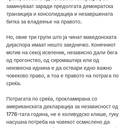
заминуваат заради предолгата демократска
транзиција и консолидација и незавршената
битка за владеење на правото.
Но, овие три групи што ја чинат македонската
дијаспора имаат нешто заедничко. Конечниот
мотив на секој иселеник, независно дали бега
од прогонство, од сиромаштија или од
неизвесна иднина е да оствари едно важно
човеково право, а тоа е правото на потрага по
среќа.
Потрагата по среќа, прокламирана со
американската декларација за независност од
1776-тата година, не е холивудско клише, туку
насушна потреба на човекот осмислено да