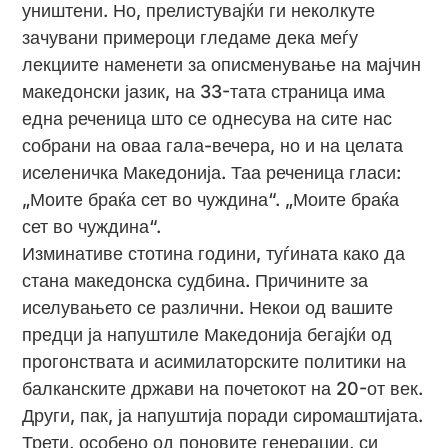
уништени. Но, прелистувајќи ги неколкуте
зачувани примероци гледаме дека меѓу
лекциите наменети за описменување на мајчин
македонски јазик, на 33-тата страница има
една реченица што се однесува на сите нас
собрани на оваа гала-вечера, но и на целата
иселеничка Македонија. Таа реченица гласи:
„Моите браќа сет во чуждина“. „Моите браќа
сет во чуждина“.
Изминативе стотина години, туѓината како да
стана македонска судбина. Причините за
иселувањето се различни. Некои од вашите
предци ја напуштиле Македонија бегајќи од
прогонствата и асимилаторските политики на
балканските држави на почетокот на 20-от век.
Други, пак, ја напуштија поради сиромаштијата.
Трети, особено од поновите генерации, си