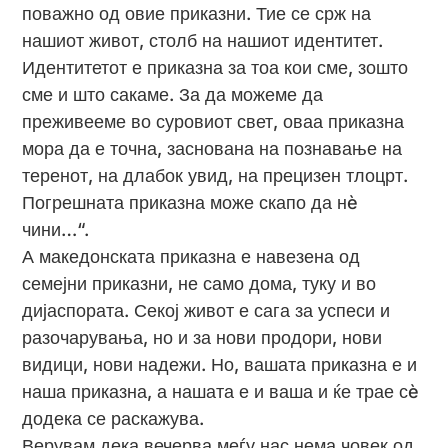
поважно од овие приказни. Тие се срж на
нашиот живот, столб на нашиот идентитет.
Идентитетот е приказна за тоа кои сме, зошто
сме и што сакаме. За да можеме да
преживееме во суровиот свет, оваа приказна
мора да е точна, заснована на познавање на
теренот, на длабок увид, на прецизен тлоцрт.
Погрешната приказна може скапо да нè
чини…“.
А македонската приказна е навезена од
семејни приказни, не само дома, туку и во
дијаспората. Секој живот е сага за успеси и
разочарувања, но и за нови продори, нови
видици, нови надежи. Но, вашата приказна е и
наша приказна, а нашата е и ваша и ќе трае сè
додека се раскажува.
Верувам дека вечерва меѓу нас нема човек од