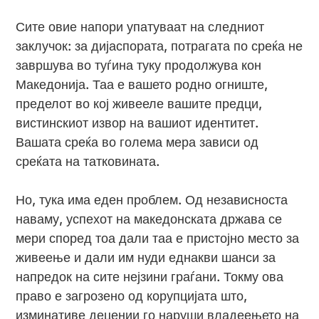
Сите овие напори упатуваат на следниот
заклучок: за дијаспората, потрагата по среќа не
завршува во туѓина туку продолжува кон
Македонија. Таа е вашето родно огниште,
пределот во кој живееле вашите предци,
вистинскиот извор на вашиот идентитет.
Вашата среќа во голема мера зависи од
среќата на татковината.
Но, тука има еден проблем. Од независноста
наваму, успехот на македонската држава се
мери според тоа дали таа е пристојно место за
живеење и дали им нуди еднакви шанси за
напредок на сите нејзини граѓани. Токму ова
право е загрозено од корупцијата што,
изминативе децении го наруши владеењето на