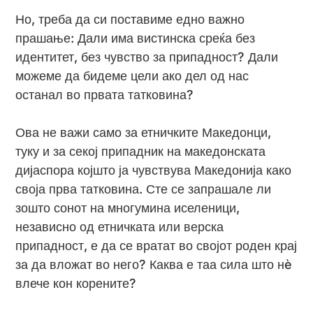
Но, треба да си поставиме едно важно
прашање: Дали има вистинска среќа без
идентитет, без чувство за припадност? Дали
можеме да бидеме цели ако дел од нас
останал во првата татковина?
Ова не важи само за етничките Македонци,
туку и за секој припадник на македонската
дијаспора којшто ја чувствува Македонија како
своја прва татковина. Сте се запрашале ли
зошто сонот на многумина иселеници,
независно од етничката или верска
припадност, е да се вратат во својот роден крај
за да вложат во него? Каква е таа сила што нè
влече кон корените?