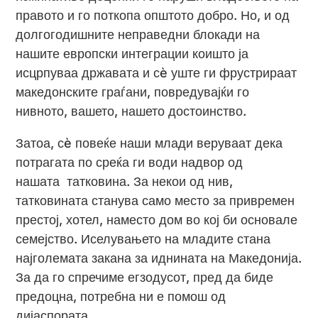
правото и го поткопа општото добро. Но, и од
долгогодишните неправедни блокади на
нашите европски интеграции коишто ја
исцрпуваа државата и сè уште ги фрустрираат
македонските граѓани, повредувајќи го
нивното, вашето, нашето достоинство.
Затоа, сè повеќе наши млади веруваат дека
потрагата по среќа ги води надвор од
нашата татковина. За некои од нив,
татковината станува само место за привремен
престој, хотел, наместо дом во кој би основале
семејство. Иселувањето на младите стана
најголемата закана за иднината на Македонија.
За да го спречиме егзодусот, пред да биде
предоцна, потребна ни е помош од
дијаспората.