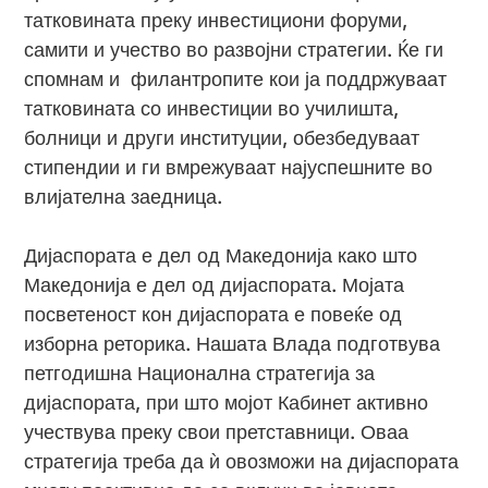
татковината преку инвестициони форуми,
самити и учество во развојни стратегии. Ќе ги
спомнам и филантропите кои ја поддржуваат
татковината со инвестиции во училишта,
болници и други институции, обезбедуваат
стипендии и ги вмрежуваат најуспешните во
влијателна заедница.
Дијаспората е дел од Македонија како што
Македонија е дел од дијаспората. Мојата
посветеност кон дијаспората е повеќе од
изборна реторика. Нашата Влада подготвува
петгодишна Национална стратегија за
дијаспората, при што мојот Кабинет активно
учествува преку свои претставници. Оваа
стратегија треба да ѝ овозможи на дијаспората