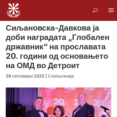
Сиљановска-Давкова ја
доби наградата „Глобален
државник“ на прославата
20. години од основањето
на ОМД во Детроит
28 септември 2025
|
Соопштенија