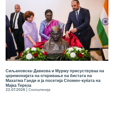
Сиљановска-Давкова и Мурму присуствуваа на
церемонијата на откривање на бистата на
Махатма Ганди и ја посетија Спомен-куќата на
Мајка Тереза
22.07.2026
|
Соопштенија