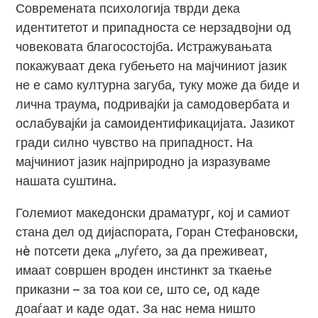
Современата психологија тврди дека
идентитетот и припадноста се нерзадвојни од
човековата благосостојба. Истражувањата
покажуваат дека губењето на мајчиниот јазик
не е само културна загуба, туку може да биде и
лична траума, подривајќи ја самодовербата и
ослабувајќи ја самоидентификацијата. Јазикот
гради силно чувство на припадност. На
мајчиниот јазик најприродно ја изразуваме
нашата суштина.
Големиот македонски драматург, кој и самиот
стана дел од дијаспората, Горан Стефановски,
нè потсети дека „луѓето, за да преживеат,
имаат совршен вроден инстинкт за ткаење
приказни – за тоа кои се, што се, од каде
доаѓаат и каде одат. За нас нема ништо