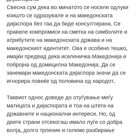
Свесна сум дека во минатото се носеле одлуки
коишто се одразувале и на македонската
дијаспора без таа да биде консултирана. Се
правеле компромиси на сметка на симболите и
атрибутите на македонската држава и на
македонскиот идентитет. Ова е особено тешко,
имајќи предвид дека иселеничка Македонија е
побројна од домицилна Македонија. Да се
занемари македонската дијаспора значи да се
игнорира повеќе од половина од народот.
Таквиот однос доведе до отуѓување меѓу
матицата и дијаспората и тоа на штета на
државните и национални интереси. Но, од
двете страни отсекогаш имало луѓе со добра
волја, долго трпение и големо разбирање