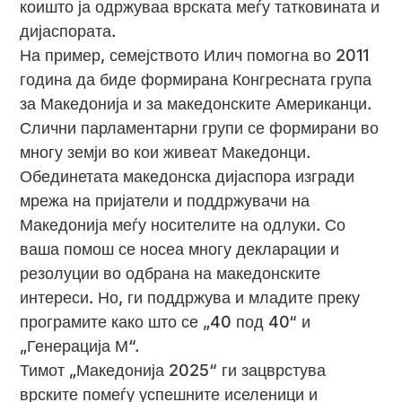
коишто ја одржуваа врската меѓу татковината и
дијаспората.
На пример, семејството Илич помогна во 2011
година да биде формирана Конгресната група
за Македонија и за македонските Американци.
Слични парламентарни групи се формирани во
многу земји во кои живеат Македонци.
Обединетата македонска дијаспора изгради
мрежа на пријатели и поддржувачи на
Македонија меѓу носителите на одлуки. Со
ваша помош се носеа многу декларации и
резолуции во одбрана на македонските
интереси. Но, ги поддржува и младите преку
програмите како што се „40 под 40“ и
„Генерација М“.
Тимот „Македонија 2025“ ги зацврстува
врските помеѓу успешните иселеници и