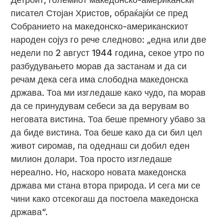
писател Стојан Христов, обраќајќи се пред
Собранието на македонско-американскиот
народен сојуз го рече следново: „една или две
недели по 2 август 1944 година, секое утро по
разбудувањето морав да застанам и да си
речам дека сега има слободна македонска
држава. Тоа ми изгледаше како чудо, па морав
да се принудувам себеси за да верувам во
неговата вистина. Тоа беше премногу убаво за
да биде вистина. Тоа беше како да си бил цел
живот сиромав, па одеднаш си добил еден
милион долари. Тоа просто изгледаше
нереално. Но, наскоро новата македонска
држава ми стана втора природа. И сега ми се
чини како отсекогаш да постоела македонска
држава“.