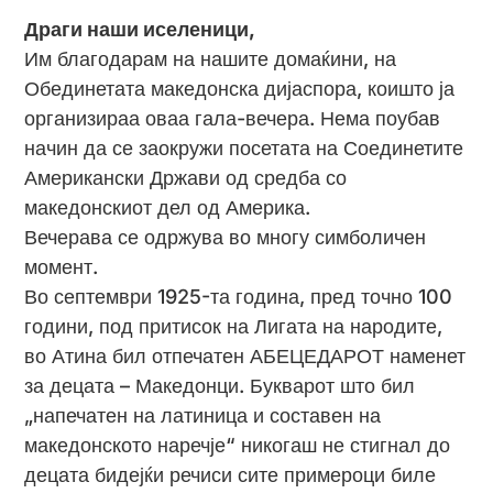
Драги наши иселеници,
Им благодарам на нашите домаќини, на
Обединетата македонска дијаспора, коишто ја
организираа оваа гала-вечера. Нема поубав
начин да се заокружи посетата на Соединетите
Американски Држави од средба со
македонскиот дел од Америка.
Вечерава се одржува во многу симболичен
момент.
Во септември 1925-та година, пред точно 100
години, под притисок на Лигата на народите,
во Атина бил отпечатен АБЕЦЕДАРОТ наменет
за децата – Македонци. Букварот што бил
„напечатен на латиница и составен на
македонското наречје“ никогаш не стигнал до
децата бидејќи речиси сите примероци биле