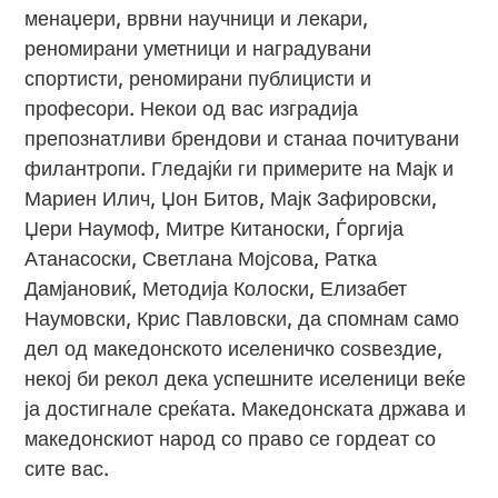
менаџери, врвни научници и лекари,
реномирани уметници и наградувани
спортисти, реномирани публицисти и
професори. Некои од вас изградија
препознатливи брендови и станаа почитувани
филантропи. Гледајќи ги примерите на Мајк и
Мариен Илич, Џон Битов, Мајк Зафировски,
Џери Наумоф, Митре Китаноски, Ѓоргија
Атанасоски, Светлана Мојсова, Ратка
Дамјановиќ, Методија Колоски, Елизабет
Наумовски, Крис Павловски, да спомнам само
дел од македонското иселеничко соѕвездие,
некој би рекол дека успешните иселеници веќе
ја достигнале среќата. Македонската држава и
македонскиот народ со право се гордеат со
сите вас.