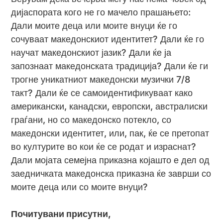
дијаспората кого не го мачело прашањето:
Дали моите деца или моите внуци ќе го
сочуваат македонскиот идентитет? Дали ќе го
научат македонскиот јазик? Дали ќе ја
запознаат македонската традиција? Дали ќе ги
трогне уникатниот македонски музички 7/8
такт? Дали ќе се самоидентификуваат како
американски, канадски, европски, австралиски
граѓани, но со македонско потекло, со
македонски идентитет, или, пак, ќе се претопат
во културите во кои ќе се родат и израснат?
Дали мојата семејна приказна којашто е дел од
заедничката македонска приказна ќе заврши со
моите деца или со моите внуци?
Почитувани присутни,