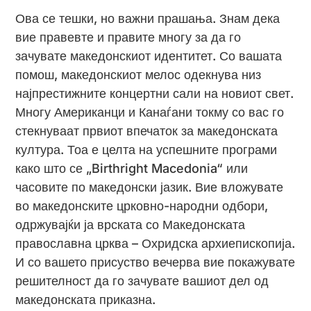
Ова се тешки, но важни прашања. Знам дека
вие правевте и правите многу за да го
зачувате македонскиот идентитет. Со вашата
помош, македонскиот мелос одекнува низ
најпрестижните концертни сали на новиот свет.
Многу Американци и Канаѓани токму со вас го
стекнуваат првиот впечаток за македонската
култура. Тоа е целта на успешните програми
како што се „Birthright Macedonia“ или
часовите по македонски јазик. Вие вложувате
во македонските црковно-народни одбори,
одржувајќи ја врската со Македонската
православна црква – Охридска архиепископија.
И со вашето присуство вечерва вие покажувате
решителност да го зачувате вашиот дел од
македонската приказна.