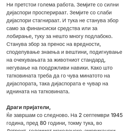
Ни претстои голема работа. Земјите со силни
дијаспори просперираат. Земјите со слаби
дијаспори стагнираат. И тука не станува збор
само за финансиски средства или за
лобирање, туку за нешто многу подлабоко.
Станува збор за пренос на вредности,
споделување знаења и вештини, подигнување
на очекувањата за животниот стандард,
негување на поодржливи навики. Како што
татковината треба да го чува минатото на
дијаспората, така дијаспората е чувар на
иднината на татковината.
Драги пријатели,
Ќе завршам со следново. На 2 септември 1945
година, пред 80 години, токму тука, во
Детроит, големиот македонско-американски