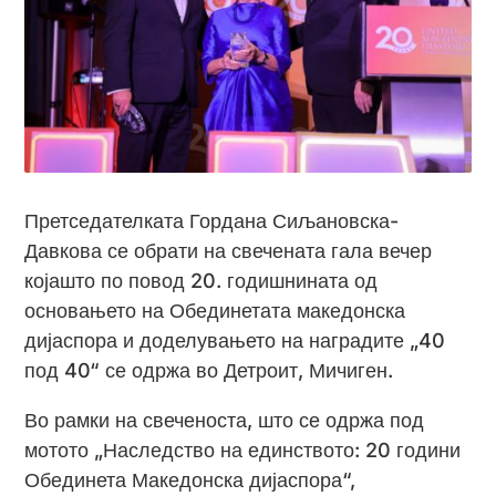
Претседателката Гордана Сиљановска-
Давкова се обрати на свечената гала вечер
којашто по повод 20. годишнината од
основањето на Обединетата македонска
дијаспора и доделувањето на наградите „40
под 40“ се одржа во Детроит, Мичиген.
Во рамки на свеченоста, што се одржа под
мотото „Наследство на единството: 20 години
Обединета Македонска дијаспора“,