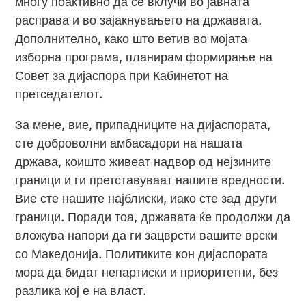
многу поактивно да се вклучи во јавната
расправа и во зајакнувањето на државата.
Дополнително, како што ветив во мојата
изборна програма, планирам формирање на
Совет за дијаспора при Кабинетот на
претседателот.
За мене, вие, припадниците на дијаспората,
сте доброволни амбасадори на нашата
држава, коишто живеат надвор од нејзините
граници и ги претставуваат нашите вредности.
Вие сте нашите најблиски, иако сте зад други
граници. Поради тоа, државата ќе продолжи да
вложува напори да ги зацврсти вашите врски
со Македонија. Политиките кон дијаспората
мора да бидат непартиски и приоритетни, без
разлика кој е на власт.