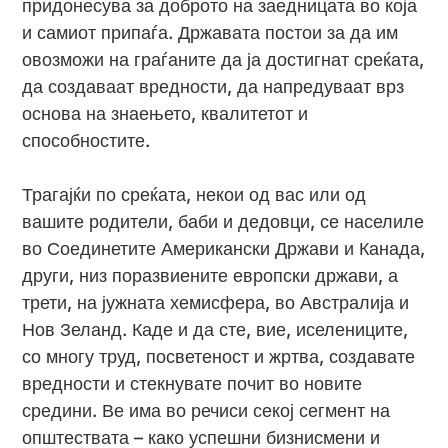
придонесува за доброто на заедницата во која
и самиот припаѓа. Државата постои за да им
овозможи на граѓаните да ја достигнат среќата,
да создаваат вредности, да напредуваат врз
основа на знаењето, квалитетот и
способностите.
Трагајќи по среќата, некои од вас или од
вашите родители, баби и дедовци, се населиле
во Соединетите Американски Држави и Канада,
други, низ поразвиените европски држави, а
трети, на јужната хемисфера, во Австралија и
Нов Зеланд. Каде и да сте, вие, иселениците,
со многу труд, посветеност и жртва, создавате
вредности и стекнувате почит во новите
средини. Ве има во речиси секој сегмент на
општествата – како успешни бизнисмени и