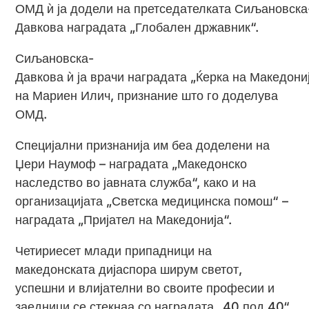
ОМД ѝ ја додели на претседателката Сиљановска
Давкова наградата „Глобален државник“.
Сиљановска-
Давкова ѝ ја врачи наградата „Ќерка на Македони
на Мариен Илич, признание што го доделува
ОМД.
Специјални признанија им беа доделени на
Џери Наумоф – наградата „Македонско
наследство во јавната служба“, како и на
организацијата „Светска медицинска помош“ –
наградата „Пријател на Македонија“.
Четириесет млади припадници на
македонската дијаспора ширум светот,
успешни и влијателни во своите професии и
заедници се стекнаа со наградата „40 под 40“.