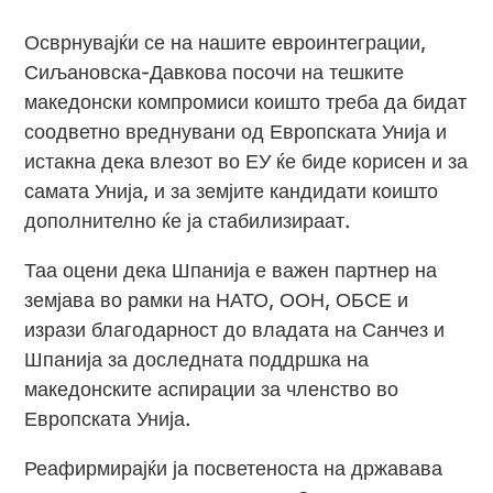
Осврнувајќи се на нашите евроинтеграции,
Сиљановска-Давкова посочи на тешките
македонски компромиси коишто треба да бидат
соодветно вреднувани од Европската Унија и
истакна дека влезот во ЕУ ќе биде корисен и за
самата Унија, и за земјите кандидати коишто
дополнително ќе ја стабилизираат.
Таа оцени дека Шпанија е важен партнер на
земјава во рамки на НАТО, ООН, ОБСЕ и
изрази благодарност до владата на Санчез и
Шпанија за доследната поддршка на
македонските аспирации за членство во
Европската Унија.
Реафирмирајќи ја посветеноста на државава