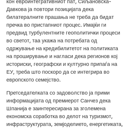
кон евроинтегративниот пат, Сиљановска-
Давкова ја повтори позицијата дека
билатералните прашања не треба да бидат
пречка во пристапниот процес. Имајќи ги
предвид турбулентните геополитички процеси
во светот, таа укажа на потребата од
одржување на кредибилитетот на политиката
на проширување и нагласи дека регионов кој
историски, географски и културно припаѓа на
ЕУ, треба што поскоро да се интегрира во
европското семејство.
Претседателката со задоволство ја прими
информацијата од премиерот Санчез дека
Шпанија е заинтересирана за зголемена
економска соработка во делот на туризмот,
инфраструктурата, земјоделието, енергетиката,