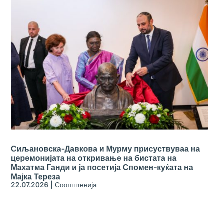
Сиљановска-Давкова и Мурму присуствуваа на
церемонијата на откривање на бистата на
Махатма Ганди и ја посетија Спомен-куќата на
Мајка Тереза
22.07.2026
|
Соопштенија