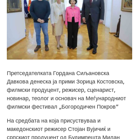
Претседателката Гордана Сиљановска
Давкова денеска ја прими Зорица Костовска,
филмски продуцент, режисер, сценарист,
новинар, теолог и основач на Меѓународниот
филмски фестивал „Богородичен Покров“
На средбата на која присуствуваа и
македонскиот режисер Стојан Вујичиќ и
српскиот продуцент од Будимпешта Милан