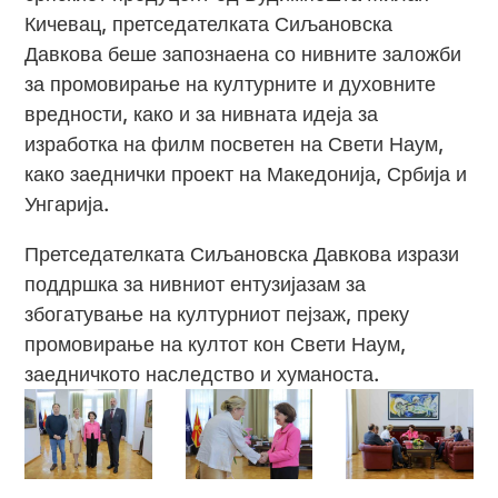
Кичевац, претседателката Сиљановска
Давкова беше запознаена со нивните заложби
за промовирање на културните и духовните
вредности, како и за нивната идеја за
изработка на филм посветен на Свети Наум,
како заеднички проект на Македонија, Србија и
Унгарија.
Претседателката Сиљановска Давкова изрази
поддршка за нивниот ентузијазам за
збогатување на културниот пејзаж, преку
промовирање на култот кон Свети Наум,
заедничкото наследство и хуманоста.