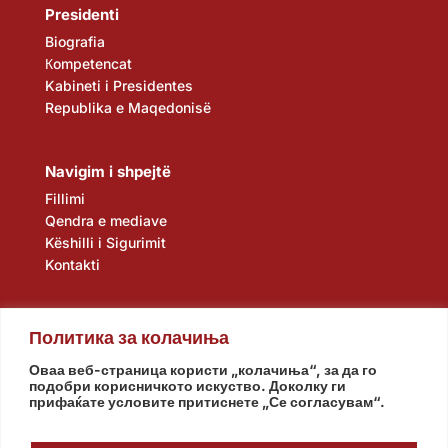
Presidenti
Biografia
Кompetencat
Kabineti i Presidentes
Republika e Maqedonisë
Navigim i shpejtë
Fillimi
Qendra e mediave
Këshilli i Sigurimit
Kontakti
Политика за колачиња
Оваа веб-страница користи „колачиња“, за да го
подобри корисничкото искуство. Доколку ги
прифаќате условите притиснете „Се согласувам“.
Kuvendi
Qeveria
Agjencia e zbulimit
Banka Popullore