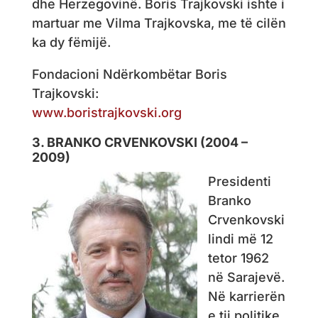
dhe Herzegovinë. Boris Trajkovski ishte i
martuar me Vilma Trajkovska, me të cilën
ka dy fëmijë.
Fondacioni Ndërkombëtar Boris
Trajkovski:
www.boristrajkovski.org
3. BRANKO CRVENKOVSKI (2004 –
2009)
Presidenti
Branko
Crvenkovski
lindi më 12
tetor 1962
në Sarajevë.
Në karrierën
e tij politike,