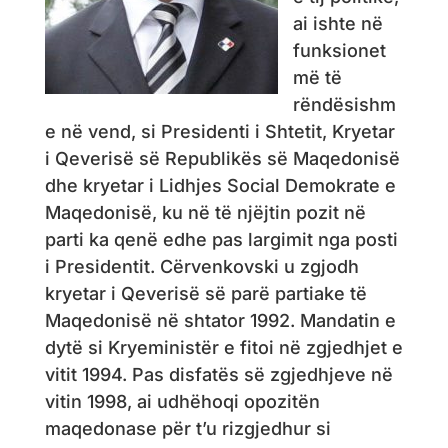
ai ishte në
funksionet
më të
rëndësishm
e në vend, si Presidenti i Shtetit, Kryetar
i Qeverisë së Republikës së Maqedonisë
dhe kryetar i Lidhjes Social Demokrate e
Maqedonisë, ku në të njëjtin pozit në
parti ka qenë edhe pas largimit nga posti
i Presidentit. Cërvenkovski u zgjodh
kryetar i Qeverisë së parë partiake të
Maqedonisë në shtator 1992. Mandatin e
dytë si Kryeministër e fitoi në zgjedhjet e
vitit 1994. Pas disfatës së zgjedhjeve në
vitin 1998, ai udhëhoqi opozitën
maqedonase për t’u rizgjedhur si