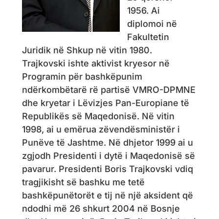
1956. Ai
diplomoi në
Fakultetin
Juridik në Shkup në vitin 1980.
Trajkovski ishte aktivist kryesor në
Programin për bashkëpunim
ndërkombëtarë rë partisë VMRO-DPMNE
dhe kryetar i Lëvizjes Pan-Europiane të
Republikës së Maqedonisë. Në vitin
1998, ai u emërua zëvendësministër i
Punëve të Jashtme. Në dhjetor 1999 ai u
zgjodh Presidenti i dytë i Maqedonisë së
pavarur. Presidenti Boris Trajkovski vdiq
tragjikisht së bashku me tetë
bashkëpunëtorët e tij në një aksident që
ndodhi më 26 shkurt 2004 në Bosnje