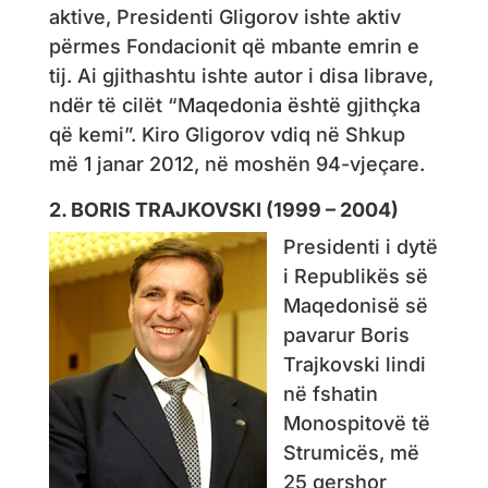
aktive, Presidenti Gligorov ishte aktiv
përmes Fondacionit që mbante emrin e
tij. Ai gjithashtu ishte autor i disa librave,
ndër të cilët “Maqedonia është gjithçka
që kemi”. Kiro Gligorov vdiq në Shkup
më 1 janar 2012, në moshën 94-vjeçare.
2. BORIS TRAJKOVSKI (1999 – 2004)
Presidenti i dytë
i Republikës së
Maqedonisë së
pavarur Boris
Trajkovski lindi
në fshatin
Monospitovë të
Strumicës, më
25 qershor