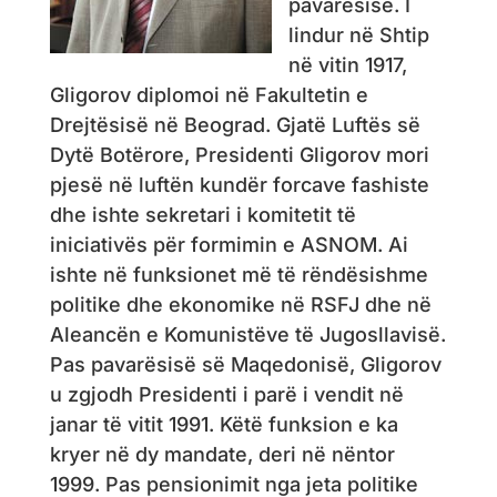
pavarësisë. I
lindur në Shtip
në vitin 1917,
Gligorov diplomoi në Fakultetin e
Drejtësisë në Beograd. Gjatë Luftës së
Dytë Botërore, Presidenti Gligorov mori
pjesë në luftën kundër forcave fashiste
dhe ishte sekretari i komitetit të
iniciativës për formimin e ASNOM. Ai
ishte në funksionet më të rëndësishme
politike dhe ekonomike në RSFJ dhe në
Aleancën e Komunistëve të Jugosllavisë.
Pas pavarësisë së Maqedonisë, Gligorov
u zgjodh Presidenti i parë i vendit në
janar të vitit 1991. Këtë funksion e ka
kryer në dy mandate, deri në nëntor
1999. Pas pensionimit nga jeta politike