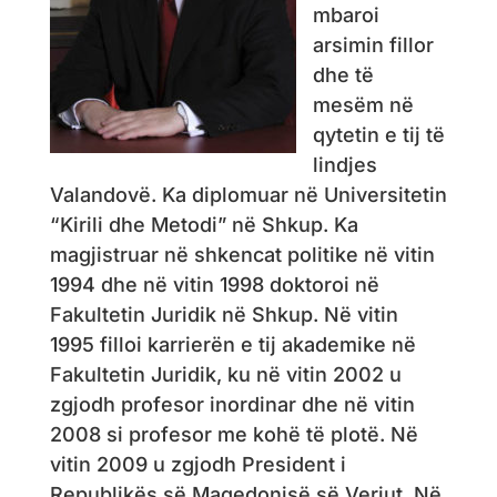
mbaroi
arsimin fillor
dhe të
mesëm në
qytetin e tij të
lindjes
Valandovë. Ka diplomuar në Universitetin
“Kirili dhe Metodi” në Shkup. Ka
magjistruar në shkencat politike në vitin
1994 dhe në vitin 1998 doktoroi në
Fakultetin Juridik në Shkup. Në vitin
1995 filloi karrierën e tij akademike në
Fakultetin Juridik, ku në vitin 2002 u
zgjodh profesor inordinar dhe në vitin
2008 si profesor me kohë të plotë. Në
vitin 2009 u zgjodh President i
Republikës së Maqedonisë së Veriut. Në