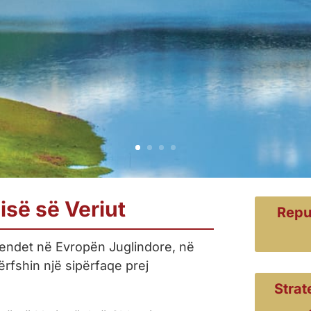
së së Veriut
Repu
jendet në Evropën Juglindore, në
ërfshin një sipërfaqe prej
Strat