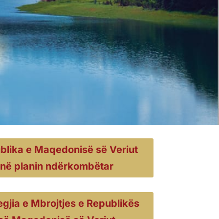
blika e Maqedonisë së Veriut
në planin ndërkombëtar
egjia e Mbrojtjes e Republikës