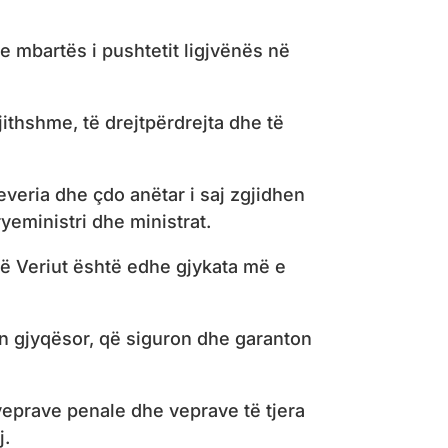
 mbartës i pushtetit ligjvënës në
ithshme, të drejtpërdrejta dhe të
veria dhe çdo anëtar i saj zgjidhen
eministri dhe ministrat.
ë Veriut është edhe gjykata më e
an gjyqësor, që siguron dhe garanton
e veprave penale dhe veprave të tjera
j.