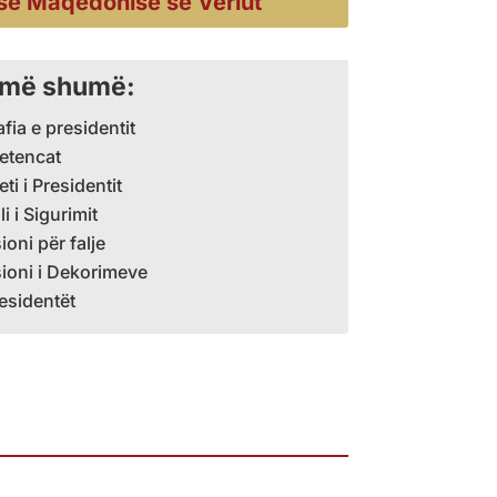
së Maqedonisë së Veriut
 më shumë:
fia e presidentit
etencat
ti i Presidentit
li i Sigurimit
oni për falje
ioni i Dekorimeve
residentët