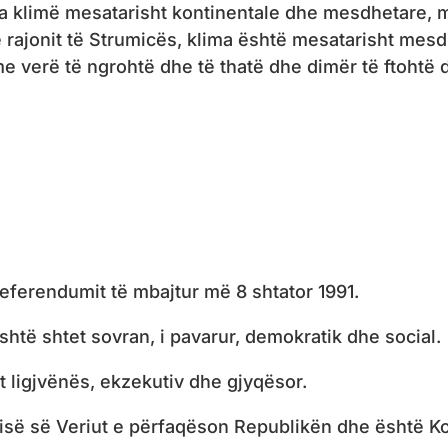
 klimë mesatarisht kontinentale dhe mesdhetare, me 
e rajonit të Strumicës, klima është mesatarisht mesd
me verë të ngrohtë dhe të thatë dhe dimër të ftohtë 
referendumit të mbajtur më 8 shtator 1991.
htë shtet sovran, i pavarur, demokratik dhe social.
t ligjvënës, ekzekutiv dhe gjyqësor.
isë së Veriut e përfaqëson Republikën dhe është K