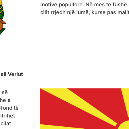
motive popullore. Në mes të fushë ë
cilit rrjedh një lumë, kurse pas mal
së Veriut
 së
dhe e
sfond të
trihet
 cilat