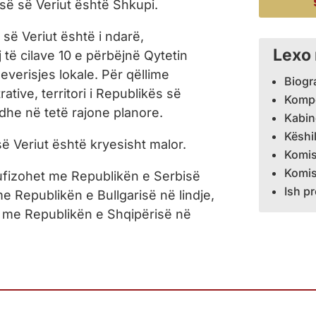
së së Veriut është Shkupi.
 së Veriut është i ndarë,
Lexo
 të cilave 10 e përbëjnë Qytetin
everisjes lokale. Për qëllime
Biogra
ative, territori i Republikës së
Komp
dhe në tetë rajone planore.
Kabine
Këshil
ë Veriut është kryesisht malor.
Komisi
Komis
ufizohet me Republikën e Serbisë
Ish p
 Republikën e Bullgarisë në lindje,
 me Republikën e Shqipërisë në