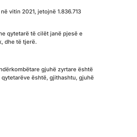
ë vitin 2021, jetojnë 1.836.713
 qytetarë të cilët janë pjesë e
k, dhe të tjerë.
j ndërkombëtare gjuhë zyrtare është
 qytetarëve është, gjithashtu, gjuhë