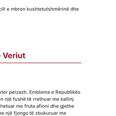
 cili e mbron kushtetutshmërinë dhe
 Veriut
kter peizazh. Emblema e Republikës
 një fushë të rrethuar me kallinj
rshetuar me fruta afioni dhe gjethe
 me një fjongo të zbukuruar me