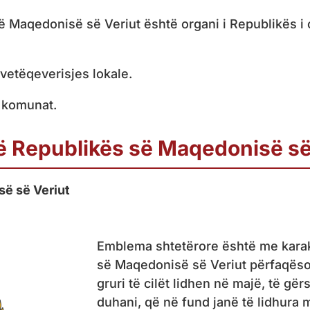
ë Maqedonisë së Veriut është organi i Republikës i
vetëqeverisjes lokale.
ë komunat.
të Republikës së Maqedonisë së
ë së Veriut
Emblema shtetërore është me kara
së Maqedonisë së Veriut përfaqëson
gruri të cilët lidhen në majë, të gë
duhani, që në fund janë të lidhura