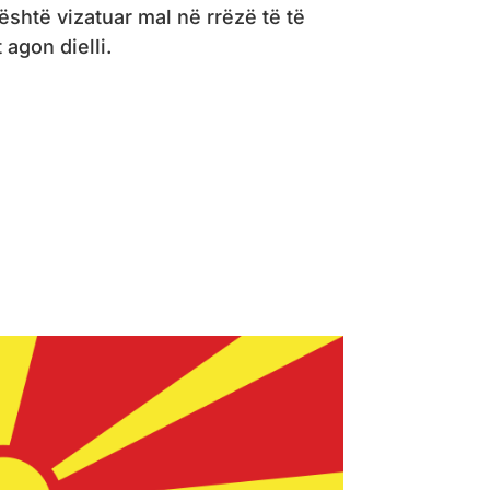
shtë vizatuar mal në rrëzë të të
it agon dielli.