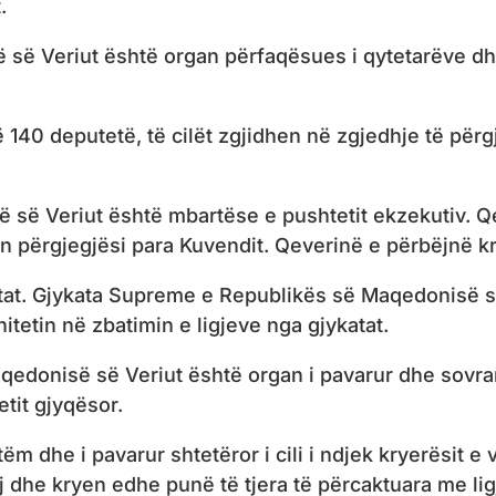
.
së Veriut është organ përfaqësues i qytetarëve dhe
140 deputetë, të cilët zgjidhen në zgjedhje të përgj
së Veriut është mbartëse e pushtetit ekzekutiv. Qe
përgjegjësi para Kuvendit. Qeverinë e përbëjnë kry
atat. Gjykata Supreme e Republikës së Maqedonisë s
itetin në zbatimin e ligjeve nga gjykatat.
aqedonisë së Veriut është organ i pavarur dhe sovr
tit gjyqësor.
ëm dhe i pavarur shtetëror i cili i ndjek kryerësit 
 dhe kryen edhe punë të tjera të përcaktuara me lig