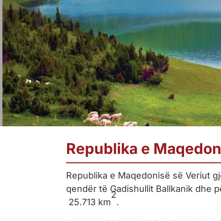
Republika e Maqedoni
Republika e Maqedonisë së Veriut g
qendër të Gadishullit Ballkanik dhe p
2
25.713
km
.