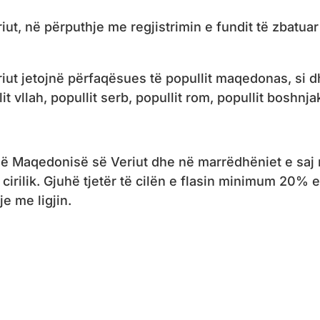
, në përputhje me regjistrimin e fundit të zbatuar n
t jetojnë përfaqësues të popullit maqedonas, si dhe
lit vllah, popullit serb, popullit rom, popullit boshnja
s së Maqedonisë së Veriut dhe në marrëdhëniet e sa
cirilik. Gjuhë tjetër të cilën e flasin minimum 20% e
je me ligjin.