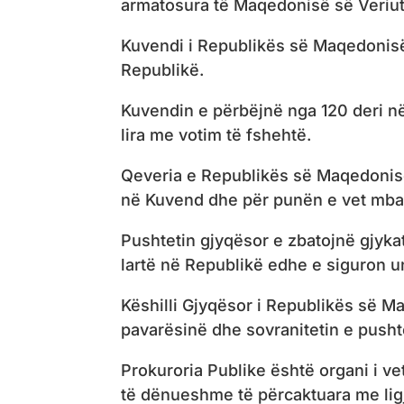
armatosura të Maqedonisë së Veriut
Kuvendi i Republikës së Maqedonisë 
Republikë.
Kuvendin e përbëjnë nga 120 deri në 
lira me votim të fshehtë.
Qeveria e Republikës së Maqedonisë 
në Kuvend dhe për punën e vet mban 
Pushtetin gjyqësor e zbatojnë gjyk
lartë në Republikë edhe e siguron un
Këshilli Gjyqësor i Republikës së M
pavarësinë dhe sovranitetin e pushte
Prokuroria Publike është organi i vet
të dënueshme të përcaktuara me ligj