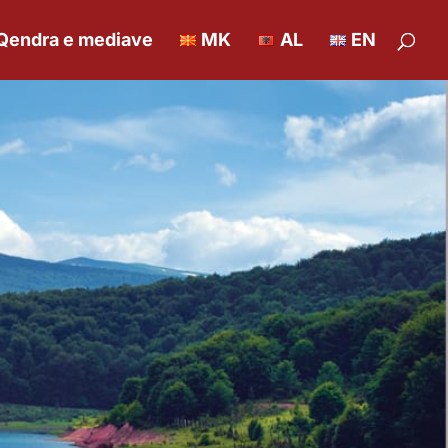
Qendra e mediave
MK
AL
EN