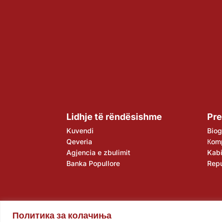
Lidhje të rëndësishme
Pre
Kuvendi
Biog
Qeveria
Кom
Agjencia e zbulimit
Kabi
Banka Popullore
Rep
Политика за колачиња
Kuvendi
Qeveria
Agjencia e zbulimit
Banka Popull