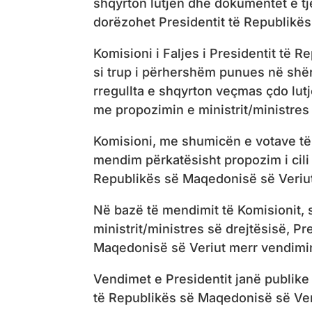
shqyrton lutjen dhe dokumentet e tjer
dorëzohet Presidentit të Republikë
Komisioni i Faljes i Presidentit të 
si trup i përhershëm punues në shër
rregullta e shqyrton veçmas çdo lutj
me propozimin e ministrit/ministres 
Komisioni, me shumicën e votave të
mendim përkatësisht propozim i cili 
Republikës së Maqedonisë së Veriu
Në bazë të mendimit të Komisionit, 
ministrit/ministres së drejtësisë, Pr
Maqedonisë së Veriut merr vendimi
Vendimet e Presidentit janë publike
të Republikës së Maqedonisë së Ver