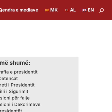
Qendra e mediave
MK
AL
EN
 më shumë:
afia e presidentit
etencat
eti i Presidentit
lli i Sigurimit
ioni për falje
sioni i Dekorimeve
presidentët