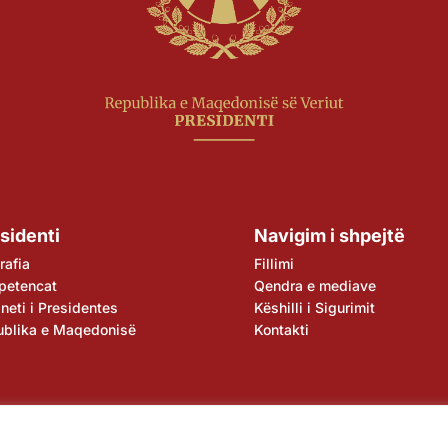
sidenti
Navigim i shpejtë
rafia
Fillimi
petencat
Qendra e mediave
neti i Presidentes
Këshilli i Sigurimit
ublika e Maqedonisë
Kontakti
ore