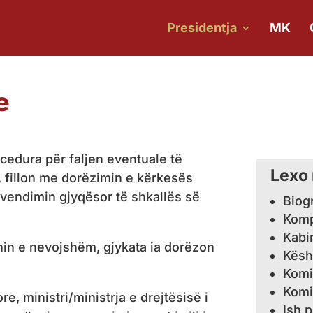
Presidentja
MK
e
ocedura për faljen eventuale të
Lexo
 fillon me dorëzimin e kërkesës
ë vendimin gjyqësor të shkallës së
Biogr
Komp
Kabin
in e nevojshëm, gjykata ia dorëzon
Këshi
Komis
Komi
e, ministri/ministrja e drejtësisë i
Ish 