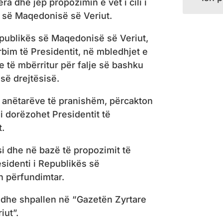
a dhe jep propozimin e vet i cili i
s së Maqedonisë së Veriut.
Republikës së Maqedonisë së Veriut,
bim të Presidentit, në mbledhjet e
e të mbërritur për falje së bashku
së drejtësisë.
 anëtarëve të pranishëm, përcakton
i dorëzohet Presidentit të
t.
si dhe në bazë të propozimit të
esidenti i Republikës së
n përfundimtar.
 dhe shpallen në “Gazetën Zyrtare
iut”.