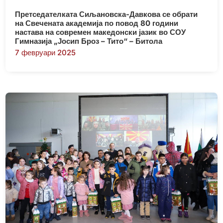
Претседателката Сиљановска-Давкова се обрати
на Свечената академија по повод 80 години
настава на современ македонски јазик во СОУ
Гимназија „Јосип Броз – Тито“ – Битола
7 февруари 2025