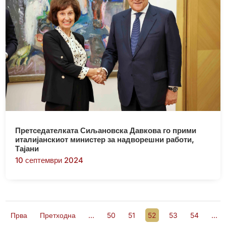
Претседателката Сиљановска Давкова го прими
италијанскиот министер за надворешни работи,
Тајани
10 септември 2024
Прва
Претходна
...
50
51
52
53
54
...