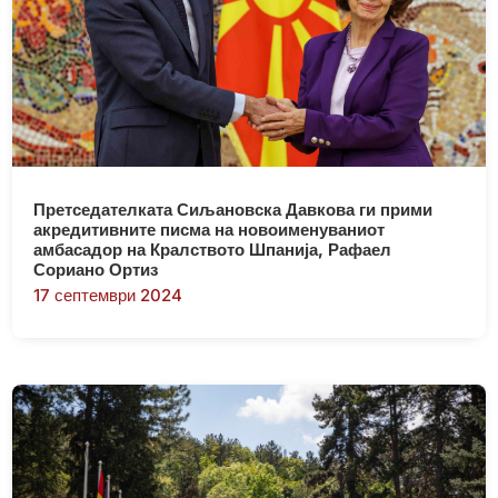
Претседателката Сиљановска Давкова ги прими
акредитивните писма на новоименуваниот
амбасадор на Кралството Шпанија, Рафаел
Сориано Ортиз
17 септември 2024