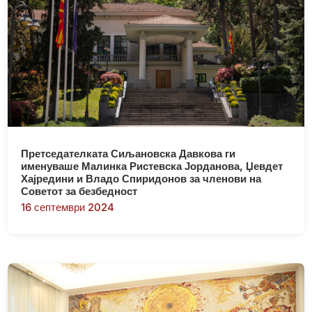
Претседателката Сиљановска Давкова ги
именуваше Малинка Ристевска Јорданова, Џевдет
Хајредини и Владо Спиридонов за членови на
Советот за безбедност
16 септември 2024