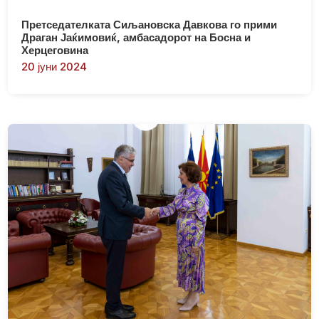
Претседателката Сиљановска Давкова го прими
Драган Јаќимовиќ, амбасадорот на Босна и
Херцеговина
20 јуни 2024