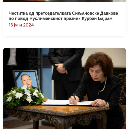
Честитка од претседателката Сиљановска Давкова
по повод муслиманскиот празник Курбан Бајрам
16 јуни 2024