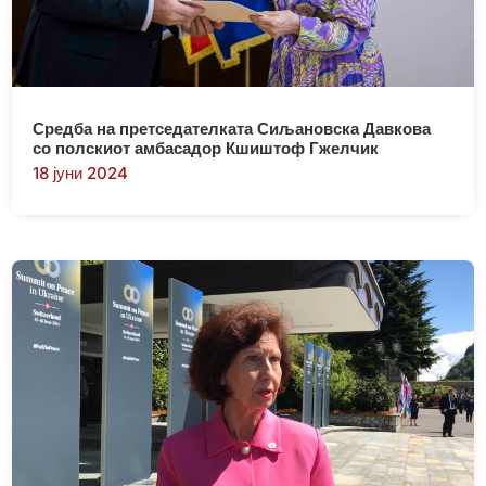
Средба на претседателката Сиљановска Давкова
со полскиот амбасадор Кшиштоф Гжелчик
18 јуни 2024