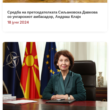
Средба на претседателката Сиљановска Давкова
со унгарскиот амбасадор, Андраш Клајн
18 јуни 2024