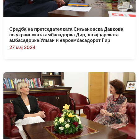
Средба на претседателката Сиљановска Давкова
со украинската амбасадорка Дир, швајцарската
амбасадорка Улман и евроамбасадорот Гир
27 мај 2024