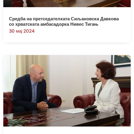
Средба на претседателката Сиљановска Давкова
со хрватската амбасадорка Нивес Тигањ
30 мај 2024