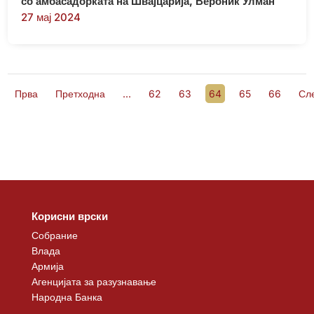
со амбасадорката на Швајцарија, Вероник Улман
27 мај 2024
Прва
Претходна
...
62
63
64
65
66
Сл
Корисни врски
Собрание
Влада
Армија
Агенцијата за разузнавање
Народна Банка