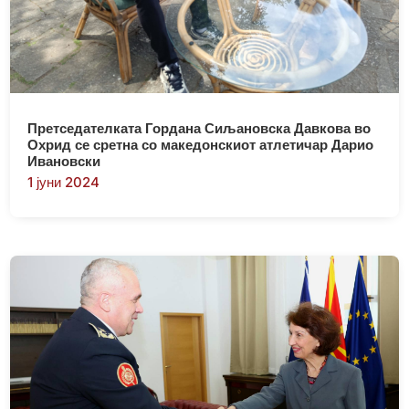
Претседателката Гордана Сиљановска Давкова во
Охрид се сретна со македонскиот атлетичар Дарио
Ивановски
1 јуни 2024