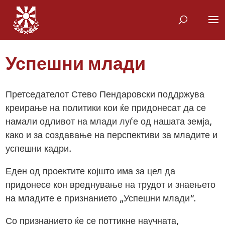
Успешни млади
Претседателот Стево Пендаровски поддржува
креирање на политики кои ќе придонесат да се
намали одливот на млади луѓе од нашата земја,
како и за создавање на перспективи за младите и
успешни кадри.
Еден од проектите којшто има за цел да
придонесе кон вреднување на трудот и знаењето
на младите е признанието „Успешни млади“.
Со признанието ќе се поттикне научната,