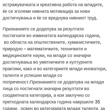
истражувачката и креативна работа на младите,
ќе се зголеми нивната мотивација за нови
достигнувања и ќе се вреднува нивниот труд.
Признанието се доделува за резултати
постигнати во изминатата календарска година,
во областа на општествените, хуманистичките,
природно – математичките, техничките и
медицинските науки, на млади со значајни
достигнувања во уметничките и културните
практики, како и во категориите млади иноватори,
таленти и успешни млади со
попреченост.Признанието се доделува на млади
лица со постигнати значајни резултати во
соодветната категорија, а кои заклучно со
претходната календарска година навршиле 35
години, освен во категоријата млади таленти, за