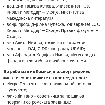
доц. д-р Тамара Ќупева, Универзитет „Св.
Кирил и Методиј“ – Скопје, Институт за
македонска литература;
вонр. проф. д-р Ана Чупеска, Универзитет „Св.
Кирил и Методиј“ – Скопје, Правен факултет –
Скопје;
м-р Анита Никова, технички програмски
менаџер – DAI, CIDR-програма/ USAID;
м-р Афердита Хаџијаха Имери, Меѓународна
фондација за избори и изборни системи.
Во работата на Комисијата свој придонес
имаат и советничките на претседателот:
Искра Гешоска – советничка од областа на
културата;
Фикрија Таир – советничка за прашања
поврзани со ромската заедница;