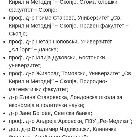
Кирил и Методиј“ – Скопје, Стоматолошки
факултет – Скопје;
проф. д-р Гзиме Старова, Универзитет „Св.
Кирил и Методиј“ – Скопје, Правен факултет –
Скопје;
проф. д-р Петар Поповски, Универзитет
„Албoрг“ – Данска;
проф. д-р Илија Дуковски, Бостонски
универзитет;
проф. д-р Живорад Томовски, Универзитет „Св.
Кирил и Методиј“ – Скопје, Природно-
математички факултет;
д-р Елена Ставревска, Лондонска школа за
економија и политички науки;
д-р Јане Богоев, Светска банка;
проф. д-р Андреја Арсовски, ПЗУ „Ре-Медика“;
доц. д-р Владимир Чадиковски, Клиничка
болница „Аџибадем Систина“;