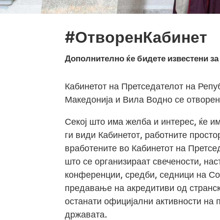
#ОтворенКабинет
Дополнително ќе бидете известени за
Кабинетот на Претседателот на Реп
Македонија и Вила Водно се отворени
Секој што има желба и интерес, ќе и
ги види Кабинетот, работните просто
вработените во Кабинетот на Претсе
што се организираат свечености, нас
конференции, средби, седници на Со
предавање на акредитиви од странс
останати официјални активности на 
државата.