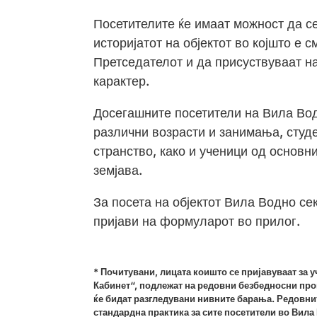
Посетителите ќе имаат можност да с
историјатот на објектот во којшто е 
Претседателот и да присуствуваат на
карактер.
Досегашните посетители на Вила Вод
различни возрасти и занимања, студе
странство, како и ученици од основн
земјава.
За посета на објектот Вила Водно се
пријави на формуларот во прилог.
* Почитувани, лицата коишто се пријавуваат за 
Кабинет“, подлежат на редовни безбедносни про
ќе бидат разгледувани нивните барања. Редовни
стандардна практика за сите посетители во Вила