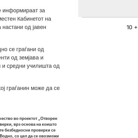
е информираат за
сместен Кабинетот на
10 +
 настани од јавен
но се граѓани од
нти од земјава и
и и средни училишта од
кој граѓанин може да се
учество во проектот „Отворен
верки, врз основа на коишто
те безбедносни проверки се
 Водно, со цел да се овозможи