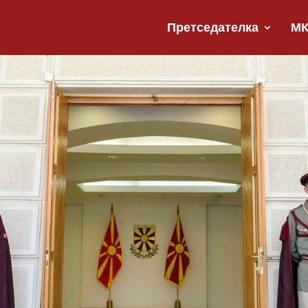
Претседателка
М