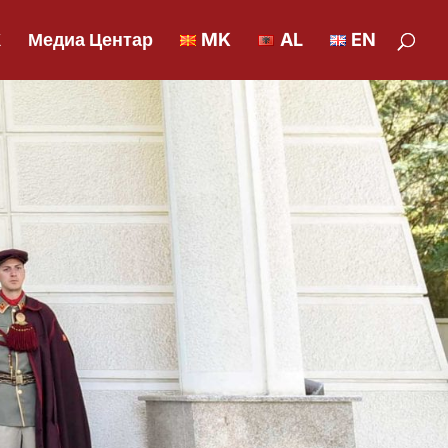
К
Медиа Центар
MK
AL
EN