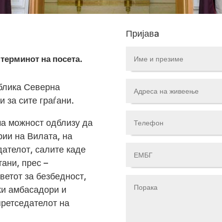
Пријавa
 терминот на посета.
ублика Северна
 за сите граѓани.
ма можност одблизу да
рии на Вилата, на
дателот, салите каде
тани, прес –
ветот за безбедност,
ки амбасадори и
претседателот на