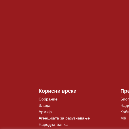
Корисни врски
Пр
Собрание
Биог
Влада
Над
Армија
Каби
Агенцијата за разузнавање
МК
Народна Банка