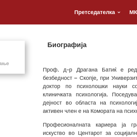
Претседателка
М
Биографија
вање
Проф. д-р Драгана Батиќ е ред
безбедност – Скопје, при Универзи
доктор по психолошки науки со
клиничката психологија. Поседу
дејност во областа на психологи
активен член е на Комората на псих
Професионалната кариера ја гр
искуство во Центарот за социјал