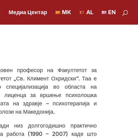
К
Медиа Центар
MK
AL
EN
овен професор на Факултетот за
тетот „Св. Климент Охридски“. Таа е
 специјализација во областа на
ва лиценца за вршење психолошка
јата на здравје – психотерапија и
олози на Македонија.
ади низ долгогодишно практично
на работа (1990 – 2007) каде што