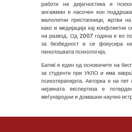
работи на дијагностика и психос
ангажман е насочен кон поддршка 
малолетни престапници, жртви на
како и медијација кај конфликтни 
на развод. Од 2007 година е во по
за безбедност и се фокусира на
пенолошката психологија.
Батиќ е еден од основачите на бе
за студенти при УКЛО и има заврш
психотерапијата. Авторка е на пет 
нејзината експертиза е потврде
меѓународни и домашни научно ист