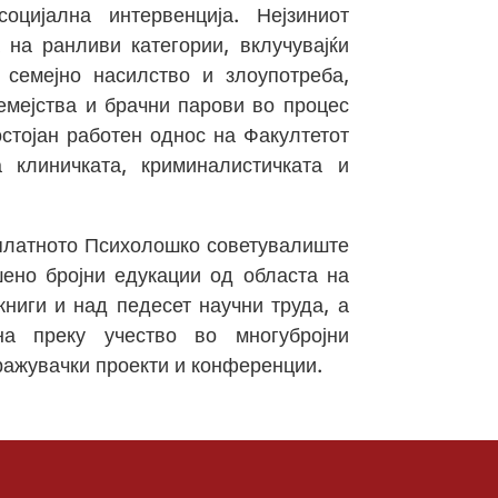
оцијална интервенција. Нејзиниот
на ранливи категории, вклучувајќи
 семејно насилство и злоупотреба,
семејства и брачни парови во процес
стојан работен однос на Факултетот
 клиничката, криминалистичката и
сплатното Психолошко советувалиште
ено бројни едукации од областа на
книги и над педесет научни труда, а
на преку учество во многубројни
ражувачки проекти и конференции.