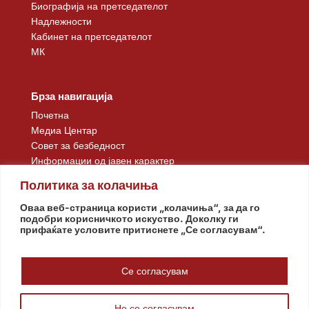
Биографија на претседателот
Надлежности
Кабинет на претседателот
МК
Брза навигација
Почетна
Медиа Центар
Совет за безбедност
Информации од јавен карактер
Контакт
Политика за колачиња
Оваа веб-страница користи „колачиња“, за да го
подобри корисничкото искуство. Доколку ги
прифаќате условите притиснете „Се согласувам“.
Се согласувам
Не се согласувам