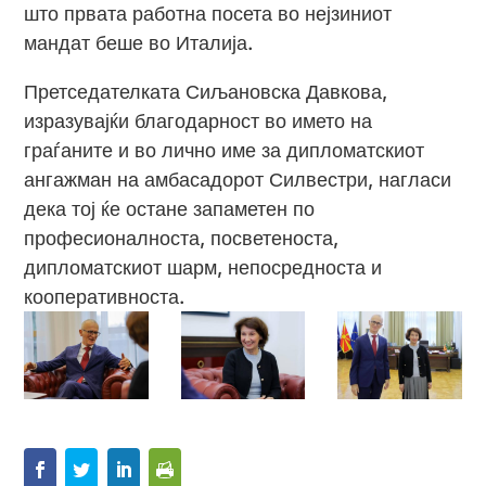
што првата работна посета во нејзиниот
мандат беше во Италија.
Претседателката Сиљановска Давкова,
изразувајќи благодарност во името на
граѓаните и во лично име за дипломатскиот
ангажман на амбасадорот Силвестри, нагласи
дека тој ќе остане запаметен по
професионалноста, посветеноста,
дипломатскиот шарм, непосредноста и
кооперативноста.