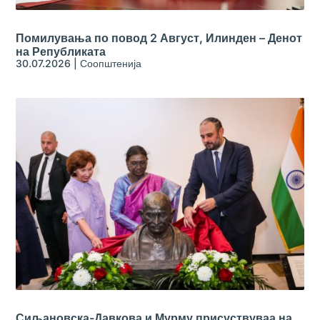
Помилувања по повод 2 Август, Илинден – Денот
на Републиката
30.07.2026
|
Соопштенија
Сиљановска-Давкова и Мурму присуствуваа на