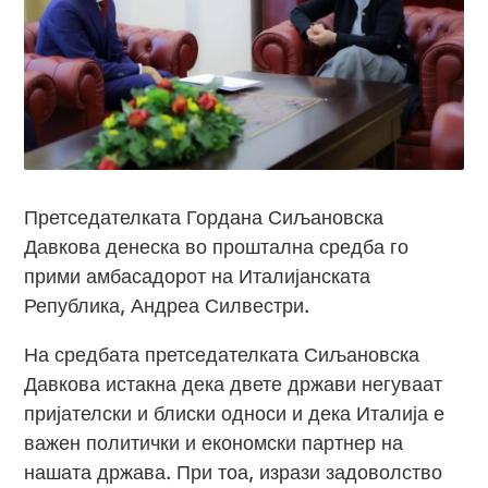
Претседателката Гордана Сиљановска
Давкова денеска во проштална средба го
прими амбасадорот на Италијанската
Република, Андреа Силвестри.
На средбата претседателката Сиљановска
Давкова истакна дека двете држави негуваат
пријателски и блиски односи и дека Италија е
важен политички и економски партнер на
нашата држава. При тоа, изрази задоволство