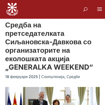
Средба на
претседателката
Сиљановска-Давкова со
организаторите на
еколошката акција
„GENERALKA WEEKEND“
18 февруари 2025
|
Соопштенија
,
Средби