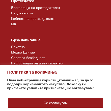
Претседател
Биографија на претседателот
Надлежности
Кабинет на претседателот
МК
Брза навигација
Почетна
Медиа Центар
Совет за безбедност
Информации од јавен карактер
Контакт
Политика за колачиња
Оваа веб-страница користи „колачиња“, за да го
подобри корисничкото искуство. Доколку ги
прифаќате условите притиснете „Се согласувам“.
Се согласувам