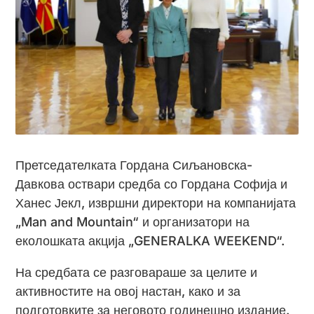
Претседателката Гордана Сиљановска-
Давкова оствари средба со Гордана Софија и
Ханес Јекл, извршни директори на компанијата
„Man and Mountain“ и организатори на
еколошката акција „GENERALKA WEEKEND“.
На средбата се разговараше за целите и
активностите на овој настан, како и за
подготовките за неговото годинешно издание.