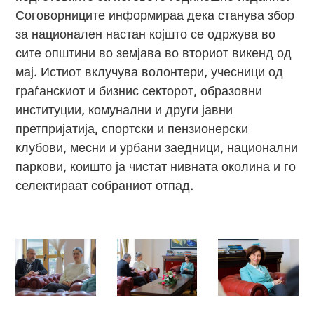
Соговорниците информираа дека станува збор
за национален настан којшто се одржува во
сите општини во земјава во вториот викенд од
мај. Истиот вклучува волонтери, учесници од
граѓанскиот и бизнис секторот, образовни
институции, комунални и други јавни
претпријатија, спортски и пензионерски
клубови, месни и урбани заедници, национални
паркови, коишто ја чистат нивната околина и го
селектираат собраниот отпад.