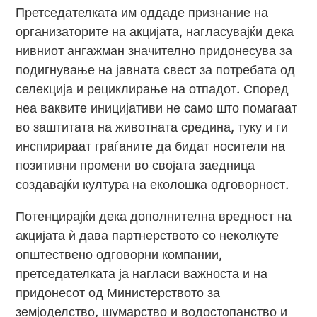
Претседателката им оддаде признание на
организаторите на акцијата, нагласувајќи дека
нивниот ангажман значително придонесува за
подигнување на јавната свест за потребата од
селекција и рециклирање на отпадот. Според
неа ваквите иницијативи не само што помагаат
во заштитата на животната средина, туку и ги
инспирираат граѓаните да бидат носители на
позитивни промени во својата заедница
создавајќи култура на еколошка одговорност.
Потенцирајќи дека дополнителна вредност на
акцијата ѝ дава партнерството со неколкуте
општествено одговорни компании,
претседателката ја нагласи важноста и на
придонесот од Министерството за
земјоделство, шумарство и водостопанство и