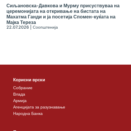
Сиљановска-Давкова и Мурму присуствуваа на
церемонијата на откривање на бистата на
Махатма Ганди и ја посетија Спомен-куќата на
Мајка Тереза
22.07.2026
|
Соопштенија
Корисни врски
Собрание
Влада
Армија
Агенцијата за разузнавање
Народна Банка