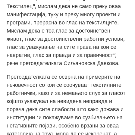
Текстилец“, мислам дека не само преку оваа
манифестација, туку и преку многу проекти и
програми, прерасна во глас на текстилците.
Мислам дека е тоа глас за достоинствен
живот, глас за достоинствени работни услови,
глас за уважување на сите права на кои се
навратив, глас за правда и за правичност“,
рече претседателката Сиљановска Давкова.
Претседателката се осврна на примерите на
нечовечност со кои се соочуваат текстилните
работнички, како и за немањето слух за гласот
којшто укажувал на невидена неправда и
порача дека сите слабости што како држава и
институции ги покажуваме во сузбивањето на
негативните појави, особено врзани за оваа
категорија на труд, мора да се искоренат, а