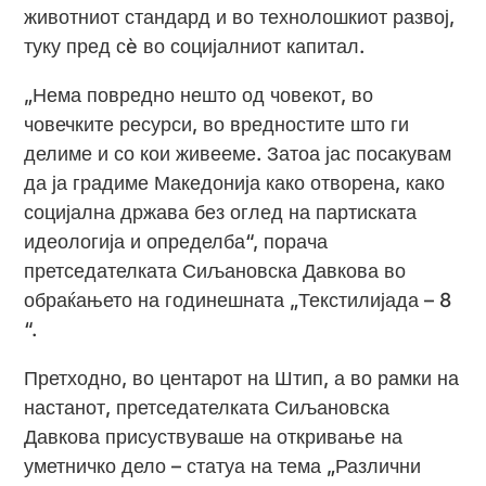
животниот стандард и во технолошкиот развој,
туку пред
сè
во социјалниот капитал.
„Нема повредно нешто од човекот, во
човечките ресурси, во вредностите што ги
делиме и со кои живееме. Затоа јас посакувам
да ја градиме Македонија како отворена, како
социјална држава без оглед на партиската
идеологија и определба“, порача
претседателката Сиљановска Давкова во
обраќањето на годинешната „Текстилијада – 8
“.
Претходно, во центарот на Штип, а во рамки на
настанот, претседателката Сиљановска
Давкова присуствуваше на откривање на
уметничко дело – статуа на тема „Различни