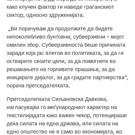
како клучен фактор ги наведе граѓанскиот
сектор, односно здруженијата.
„Ви порачувам да продолжите да бидете
непоколебливо бунтовни, субверзивни – мојот
омилен збор. Субверзивноста беше причината
заради која јас влегов во политиката, за да ги
остварите своите цели, за да помогнете во
решавањето на горливите прашања, за да
иницирате дијалог, за да градите партнерства“,
порача претседателката.
Претседателката Сиљановска Давкова,
нагласувајќи го меѓународниот карактер на
текстилијадата како важен чекор, потенцираше
дека силата на една држава, или силата на
едно општество не е само во економијата, во