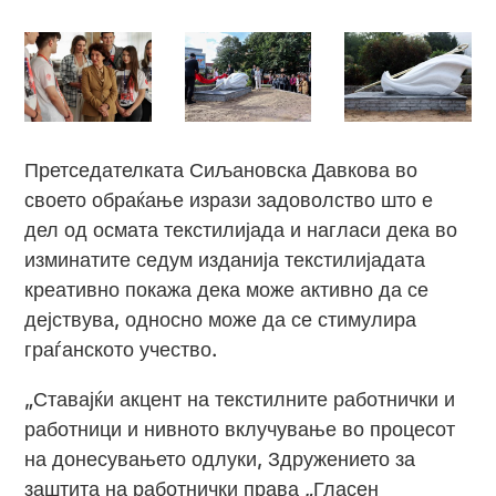
Претседателката Сиљановска Давкова во
своето обраќање изрази задоволство што е
дел од осмата текстилијада и нагласи дека во
изминатите седум изданија текстилијадата
креативно покажа дека може активно да се
дејствува, односно може да се стимулира
граѓанското учество.
„Ставајќи акцент на текстилните работнички и
работници и нивното вклучување во процесот
на донесувањето одлуки, Здружението за
заштита на работнички права „Гласен