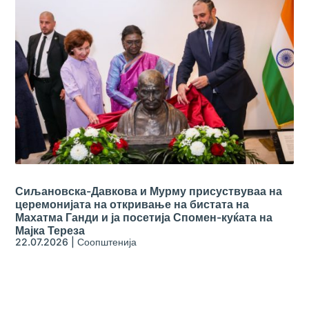
Сиљановска-Давкова и Мурму присуствуваа на
церемонијата на откривање на бистата на
Махатма Ганди и ја посетија Спомен-куќата на
Мајка Тереза
22.07.2026
|
Соопштенија