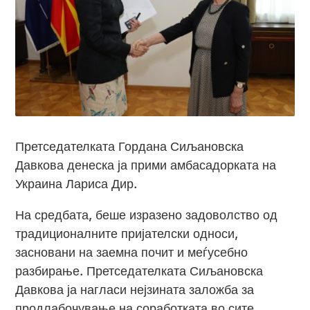
Претседателката Гордана Сиљановска
Давкова денеска ја прими амбасадорката на
Украина Лариса Дир.
На средбата, беше изразено задоволство од
традиционалните пријателски односи,
засновани на заемна почит и меѓусебно
разбирање. Претседателката Сиљановска
Давкова ја нагласи нејзината заложба за
продлабочување на соработката во сите