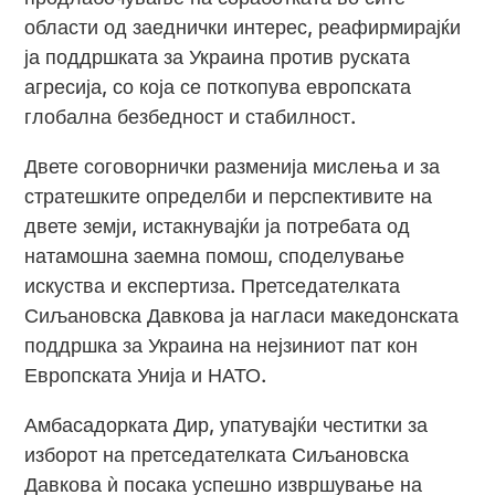
области од заеднички интерес, реафирмирајќи
ја поддршката за Украина против руската
агресија, со која се поткопува европската
глобална безбедност и стабилност.
Двете соговорнички разменија мислења и за
стратешките определби и перспективите на
двете земји, истакнувајќи ја потребата од
натамошна заемна помош, споделување
искуства и експертиза. Претседателката
Сиљановска Давкова ја нагласи македонската
поддршка за Украина на нејзиниот пат кон
Европската Унија и НАТО.
Амбасадорката Дир, упатувајќи честитки за
изборот на претседателката Сиљановска
Давкова ѝ посака успешно извршување на