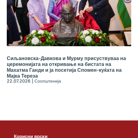
Сиљановска-Давкова и Мурму присуствуваа на
церемонијата на откривање на бистата на
Махатма Ганди и ја посетија Спомен-куќата на
Мајка Тереза
22.07.2026
|
Соопштенија
Корисни врски