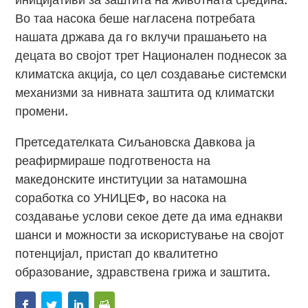
Во таа насока беше нагласена потребата
нашата држава да го вклучи прашањето на
децата во својот трет Национален поднесок за
климатска акција, со цел создавање системски
механизми за нивната заштита од климатски
промени.
Претседателката Сиљановска Давкова ја
реафирмираше подготвеноста на
македонските институции за натамошна
соработка со УНИЦЕФ, во насока на
создавање услови секое дете да има еднакви
шанси и можности за искористување на својот
потенцијал, пристап до квалитетно
образование, здравствена грижа и заштита.