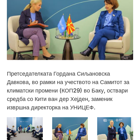
Претседателката Гордана Сиљановска
Давкова, во рамки на учеството на Самитот за
климатски промени (КОП29) во Баку, оствари
средба со Кити ван дер Хејден, заменик
извршна директорка на УНИЦЕФ.