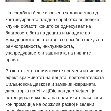
На средбата беше изразено задоволство од
континуираната плодна соработка во повеќе
клучни области коишто се однесуваат на
благосостојбата на децата и младите во
македонското општество, со посебен фокус на
рамноправноста, инклузивноста,
унапредувањето и заштитата на нивните
права.
Во контекст на климатските промени и нивниот
ефект врз животот на децата, претседателката
Сиљановска Давкова и заменик извршната
директорка на УНИЦЕФ, ван дер Хејден, ја
потенцираа важноста на политиките насочени
кон промоција на одржлив развој и зелени
иницијативи за заштита на животната средина.