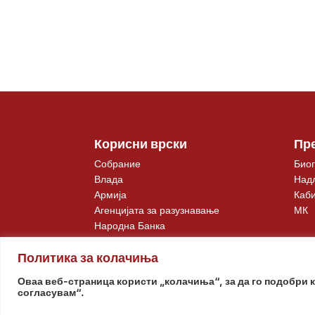
Корисни врски
Пр
Собрание
Биог
Влада
Над
Армија
Каби
Агенцијата за разузнавање
МК
Народна Банка
Политика за колачиња
Оваа веб-страница користи „колачиња“, за да го подобри 
согласувам“.
© www.pretsedatel.mk