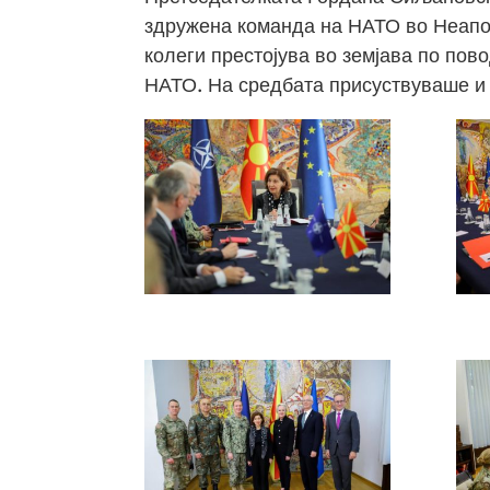
здружена команда на НАТО во Неапол
колеги престојува во земјава по по
НАТО. На средбата присуствуваше и