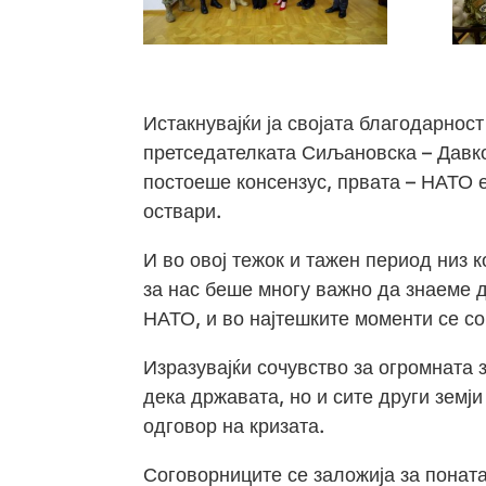
Истакнувајќи ја својата благодарност
претседателката Сиљановска – Давко
постоеше консензус, првата – НАТО е
оствари.
И во овој тежок и тажен период низ 
за нас беше многу важно да знаеме д
НАТО, и во најтешките моменти се со
Изразувајќи сочувство за огромната 
дека државата, но и сите други земј
одговор на кризата.
Соговорниците се заложија за понат