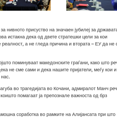
 за нивното присуство на значаен јубилеј за држават
ва истакна дека од двете стратешки цели за кои
 реалност, а не гледа причина и втората – ЕУ да не 
којшто поминуваат македонските граѓани, како што ре
ека не сме сами и дека нашите пријатели, меѓу кои и
 нас.
загуба во трагедијата во Кочани, адмиралот Манч ре
и коишто помагаат ја препознале важноста од брз
амошна соработка во рамките на Алијансата при што