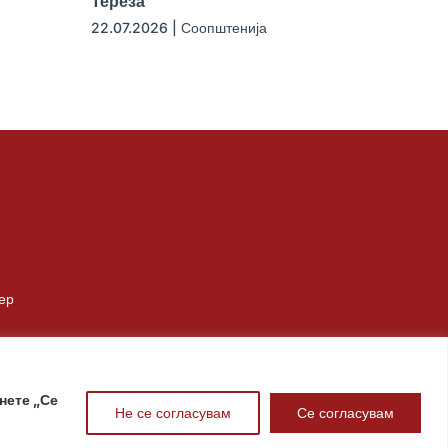
Тереза
22.07.2026
|
Соопштенија
ер
нете „Се
Не се согласувам
Се согласувам