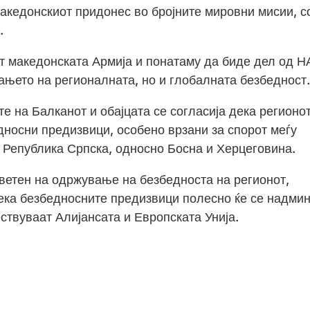
акедонскиот придонес во бројните мировни мисии, с
.
т македонската Армија и понатаму да биде дел од 
ањето на регионалната, но и глобалната безбедност.
те на Балканот и обајцата се согласија дека регионот
дносни предизвици, особено врзани за спорот меѓу
во Република Српска, односно Босна и Херцеговина.
ветен на одржување на безбедноста на регионот,
дека безбедносните предизвици полесно ќе се надми
ствуваат Алијансата и Европската Унија.