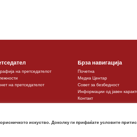
етседател
Брза навигација
рафија на претседателот
Почетна
лежности
Медиа Центар
нет на претседателот
Совет за безбедност
Информации од јавен каракт
Контакт
корисничкото искуство. Доколку ги прифаќате условите притис