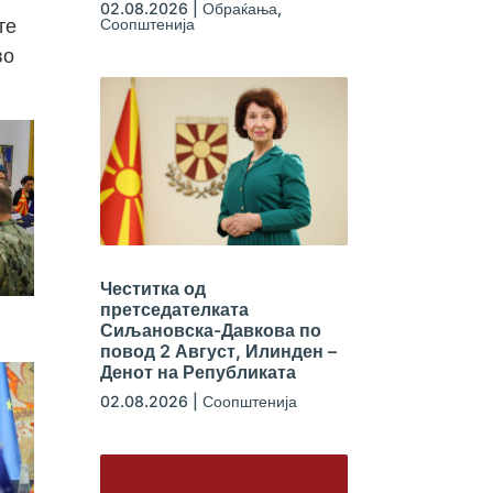
02.08.2026
|
Обраќања
,
Соопштенија
те
во
Честитка од
претседателката
Сиљановска-Давкова по
повод 2 Август, Илинден –
Денот на Републиката
02.08.2026
|
Соопштенија