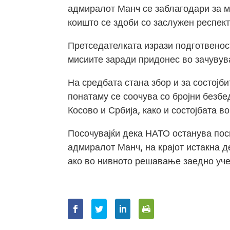
адмиралот Манч се заблагодари за м
коишто се здоби со заслужен респект
Претседателката изрази подготвенос
мисиите заради придонес во зачувув
На средбата стана збор и за состојби
понатаму се соочува со бројни безбе
Косово и Србија, како и состојбата 
Посочувајќи дека НАТО останува пос
адмиралот Манч, на крајот истакна 
ако во нивното решавање заедно уче