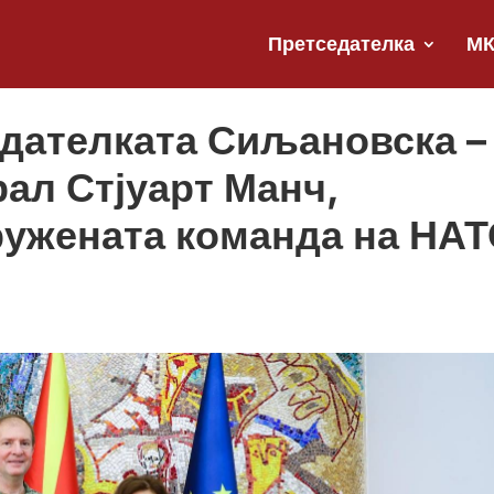
Претседателка
М
едателката Сиљановска –
ал Стјуарт Манч,
ружената команда на НА