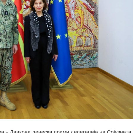
 – Давкова денеска прими делегација на Сојузната