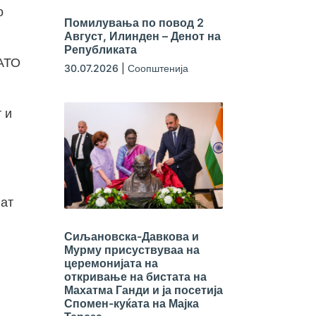
о
Помилувања по повод 2
Август, Илинден – Денот на
Републиката
НАТО
30.07.2026
|
Соопштенија
 и
нат
Сиљановска-Давкова и
Мурму присуствуваа на
церемонијата на
откривање на бистата на
Махатма Ганди и ја посетија
Спомен-куќата на Мајка