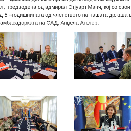
, предводена од адмирал Стјуарт Манч, кој со свои
вод 5 –годишнината од членството на нашата држава 
 амбасадорката на САД, Анџела Агелер.