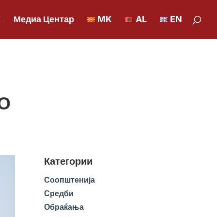
К
Медиа Центар
MK
AL
EN
ТО
Категории
Соопштенија
Средби
Обраќања