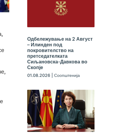
а,
Одбележување на 2 Август
– Илинден под
се
покровителство на
претседателката
Сиљановска-Давкова во
Скопје
че,
01.08.2026
|
Соопштенија
че