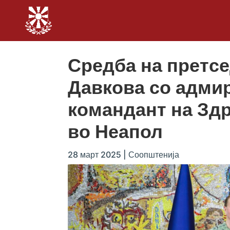
Средба на претс
Давкова со адмир
командант на Зд
во Неапол
28 март 2025
|
Соопштенија