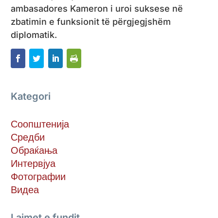
ambasadores Kameron i uroi suksese në
zbatimin e funksionit të përgjegjshëm
diplomatik.
Kategori
Соопштенија
Средби
Обраќања
Интервјуа
Фотографии
Видеа
Lajmet e fundit