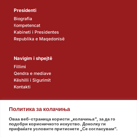
Presidenti
Biografia
Кompetencat
Kabineti i Presidentes
Republika e Maqedonisë
Navigim i shpejtë
Fillimi
Qendra e mediave
Këshilli i Sigurimit
Kontakti
Политика за колачиња
Оваа веб-страница користи „колачиња“, за да го
подобри корисничкото искуство. Доколку ги
прифаќате условите притиснете „Се согласувам“.