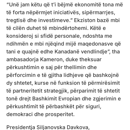
“Unë jam këtu që t’i bëjmë ekonomitë tona më
të forta nëpërmjet iniciativës, sipërmarrjes,
tregtisë dhe investimeve.” Ekziston bazë mbi
të cilën duhet të mbindërtohemi. Këtë e
konsideroj si sfidë personale, ndoshta me
ndihmën e mbi njëqind mijë maqedonasve që
tani e quajnë edhe Kanadanë vendlindje”, tha
ambasadorja Kameron, duke theksuar
përkushtimin e saj për thellimin dhe
përforcimin e të gjitha lidhjeve që bashkojnë
dy shtetet, kurse në funksion të përmirësimit
të partneritetit strategjik, përparimit të shtetit
tonë drejt Bashkimit Evropian dhe zgjerimin e
përkushtimit të përbashkët për siguri,
demokraci dhe prosperitet.
Presidentja Siljanovska Davkova,