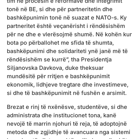
tim në procesin e reformave dhe integrimit
tonë në BE, si dhe për partneritetin dhe
bashkëpunimin tonë në suazat e NATO-s. Ky
partneritet është veçanërisht i rëndësishëm
për ne dhe e vlerësojmë shumë. Në kohën kur
bota po përballohet me sfida të shumta,
bashkëpunimi dhe solidariteti ynë janë më të
rëndësishëm se kurrë”, tha Presidentja
Siljanovska Davkova, duke theksuar
mundësitë për rritjen e bashkëpunimit
ekonomik, lidhjeve tregtare dhe investimeve,
si dhe të bashkëpunimit në fushën e arsimit.
Brezat e rinj të nxënësve, studentëve, si dhe
administrata dhe institucionet tona, kanë
nevojë të marrin njohuri të reja, të adoptojnë
metoda dhe zgjidhje të avancuara nga sistemi