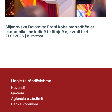
Siljanovska Davkova: Erdhi koha marrëdhëniet
ekonomike me Indinë të fitojnë një vrull të ri
21.07.2026
|
Kumtesat
Lidhje të rëndësishme
Kuvendi
Qeveria
Agjencia e zbulimit
Banka Popullore