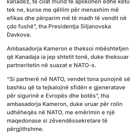
kanadez, të cilat mund të aplikohen edhe këtu
tek ne, kurse me qëllim për menaxhim më
efikas dhe përparim më të madh të vendit në
çdo fushë”, tha Presidentja Siljanovska
Davkova.
Ambasadorja Kameron e theksoi mbështetjen
që Kanadaja ia jep shtetit tonë, duke theksuar
partneritetin në suazat e NATO-s.
“Si partnerë në NATO, vendet tona punojnë së
bashku që ta tejkalojnë sfidën e gjeneratave
për sigurinë e Evropës dhe botës”, tha
ambasadorja Kameron, duke uruar për rolin
udhëheqës në NATO, me emërimin e një
maqedonase si zëvendëssekretare të
përgjithshme.