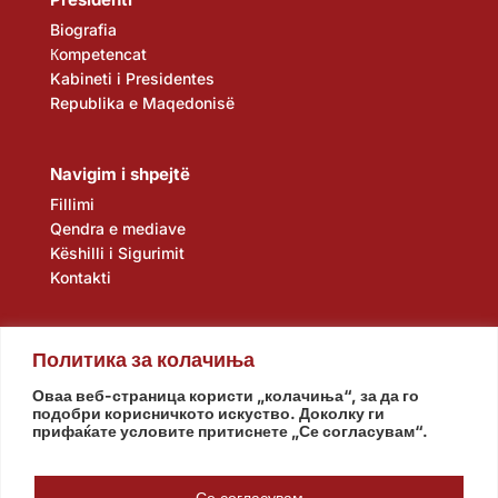
Biografia
Кompetencat
Kabineti i Presidentes
Republika e Maqedonisë
Navigim i shpejtë
Fillimi
Qendra e mediave
Këshilli i Sigurimit
Kontakti
Политика за колачиња
Оваа веб-страница користи „колачиња“, за да го
подобри корисничкото искуство. Доколку ги
прифаќате условите притиснете „Се согласувам“.
Kuvendi
Qeveria
Agjencia e zbulimit
Banka Popullore
Се согласувам