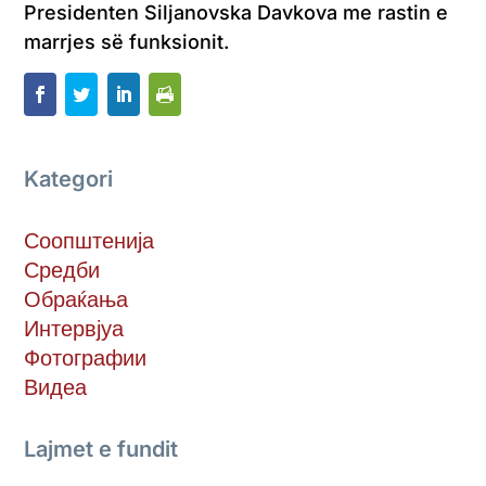
Presidenten Siljanovska Davkova me rastin e
marrjes së funksionit.
Kategori
Соопштенија
Средби
Обраќања
Интервјуа
Фотографии
Видеа
Lajmet e fundit