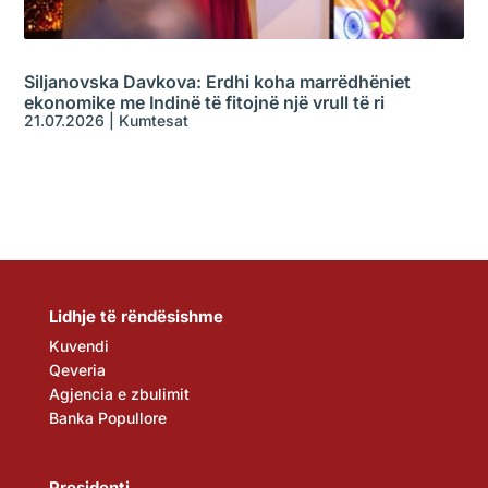
Siljanovska Davkova: Erdhi koha marrëdhëniet
ekonomike me Indinë të fitojnë një vrull të ri
21.07.2026
|
Kumtesat
Lidhje të rëndësishme
Kuvendi
Qeveria
Agjencia e zbulimit
Banka Popullore
Presidenti