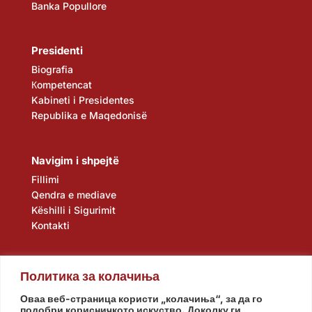
Banka Popullore
Presidenti
Biografia
Кompetencat
Kabineti i Presidentes
Republika e Maqedonisë
Navigim i shpejtë
Fillimi
Qendra e mediave
Këshilli i Sigurimit
Kontakti
Политика за колачиња
Оваа веб-страница користи „колачиња“, за да го
подобри корисничкото искуство. Доколку ги