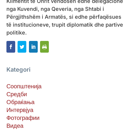
Klimentit të Ohrit vendosën edhe delegacione
nga Kuvendi, nga Qeveria, nga Shtabi i
Përgjithshëm i Armatës, si edhe përfaqësues
të institucioneve, trupit diplomatik dhe partive
politike.
Kategori
Соопштенија
Средби
Обраќања
Интервјуа
Фотографии
Видеа