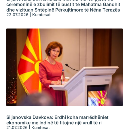
ceremoninë e zbulimit të bustit të Mahatma Gandhit
dhe vizituan Shtëpinë Përkujtimore të Nëna Terezës
22.07.2026
|
Kumtesat
Siljanovska Davkova: Erdhi koha marrëdhëniet
ekonomike me Indinë të fitojnë një vrull të ri
21.07.2026
|
Kumtesat