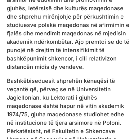
gjuhës, letërsisë dhe kulturës maqedonase
dhe shprehu mirënjohje për përkushtimin e
studiuesve polakë maqedonas në afirmimin e
fjalës dhe mendimit maqedonas në mjedisin
akademik ndërkombëtar. Ajo premtoi se do të
punojë në drejtim të intensifikimit të
bashkëpunimit shkencor, i cili relativizon
distancën midis dy vendeve.
Bashkëbiseduesit shprehën kënaqësi të
veçantë që, përveç se në Universitetin
Jagiellonian, ku Lektorati i gjuhës
maqedonase është hapur në vitin akademik
1974/75, gjuha maqedonase studiohet edhe
në institucione të tjera arsimore në Poloni.
Përkatësisht, në Fakultetin e Shkencave