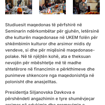
Studiuesit maqedonas të përfshirë në
Seminarin ndërkombëtar për gjuhën, letërsinë
dhe kulturën maqedonase në UKEM folën për
shkëmbimin kulturor dhe arsimor midis dy
vendeve, si dhe për miqësinë maqedonase-
polake. Në të njëjtën kohë, ata e theksuan
nevojën për mbështetje më të madhe
shtetërore në financimin e përkthimeve dhe
punimeve shkencore nga maqedonishtja në
polonisht dhe anasjelltas.
Presidentja Siljanovska Davkova e
përshëndeti angazhimin e tyre shumëvjeçar
arsimor në edukimin dhe promovimin e