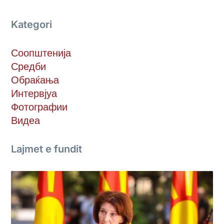
Kategori
Соопштенија
Средби
Обраќања
Интервјуа
Фотографии
Видеа
Lajmet e fundit