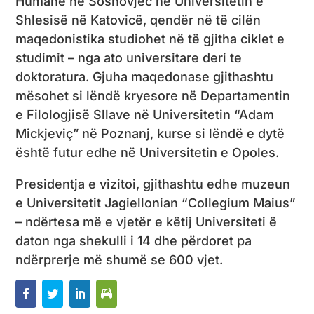
Humane në Sosnovjec në Universitetin e
Shlesisë në Katovicë, qendër në të cilën
maqedonistika studiohet në të gjitha ciklet e
studimit – nga ato universitare deri te
doktoratura. Gjuha maqedonase gjithashtu
mësohet si lëndë kryesore në Departamentin
e Filologjisë Sllave në Universitetin “Adam
Mickjeviç” në Poznanj, kurse si lëndë e dytë
është futur edhe në Universitetin e Opoles.
Presidentja e vizitoi, gjithashtu edhe muzeun
e Universitetit Jagiellonian “Collegium Maius”
– ndërtesa më e vjetër e këtij Universiteti ë
daton nga shekulli i 14 dhe përdoret pa
ndërprerje më shumë se 600 vjet.