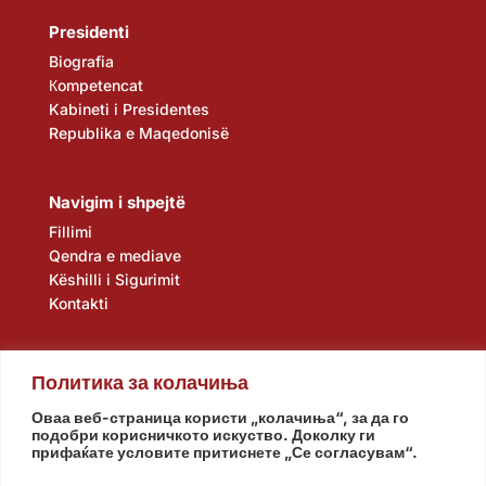
Presidenti
Biografia
Кompetencat
Kabineti i Presidentes
Republika e Maqedonisë
Navigim i shpejtë
Fillimi
Qendra e mediave
Këshilli i Sigurimit
Kontakti
Политика за колачиња
Оваа веб-страница користи „колачиња“, за да го
подобри корисничкото искуство. Доколку ги
прифаќате условите притиснете „Се согласувам“.