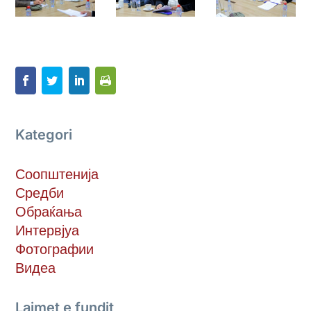
Kategori
Соопштенија
Средби
Обраќања
Интервјуа
Фотографии
Видеа
Lajmet e fundit