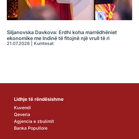
Siljanovska Davkova: Erdhi koha marrëdhëniet
ekonomike me Indinë të fitojnë një vrull të ri
21.07.2026
|
Kumtesat
Lidhje të rëndësishme
Kuvendi
Qeveria
Agjencia e zbulimit
Banka Popullore