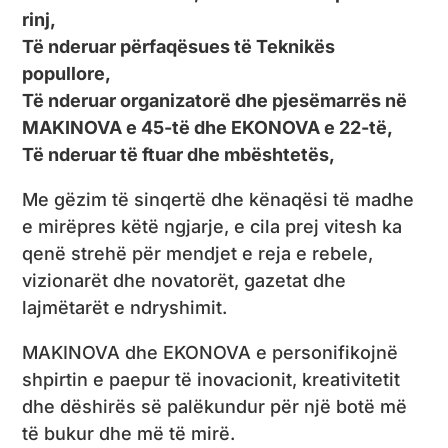
rinj,
Të nderuar përfaqësues të Teknikës
popullore,
Të nderuar organizatorë dhe pjesëmarrës në
MAKINOVA e 45-të dhe EKONOVA e 22-të,
Të nderuar të ftuar dhe mbështetës,
Me gëzim të sinqertë dhe kënaqësi të madhe
e mirëpres këtë ngjarje, e cila prej vitesh ka
qenë strehë për mendjet e reja e rebele,
vizionarët dhe novatorët, gazetat dhe
lajmëtarët e ndryshimit.
MAKINOVA dhe EKONOVA e personifikojnë
shpirtin e paepur të inovacionit, kreativitetit
dhe dëshirës së palëkundur për një botë më
të bukur dhe më të mirë.