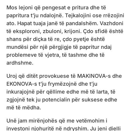
Mos lejoni që pengesat e pritura dhe të
papritura t’ju ndalojnë. Tejkalojini ose rrëzojini
ato. Hapat tuaja janë të pandalshëm. Vazhdoni
të eksploroni, zbuloni, krijoni. Çdo sfidë është
shans për diçka të re, çdo pyetje është
mundësi për një përgjigje të papritur ndaj
problemeve të vjetra, të tashme dhe të
ardhshme.
Uroj që ditët provokuese të MAKINOVA-s dhe
EKONOVA-s t’ju frymëzojnë dhe t’ju
inkurajojnë për qëllime edhe më të larta, të
zgjojnë tek ju potencialin për suksese edhe
më të mëdha.
Unë jam mirënjohës që me vetëmohim i
investoni njohuritë në ndryshim. Ju jeni dielli