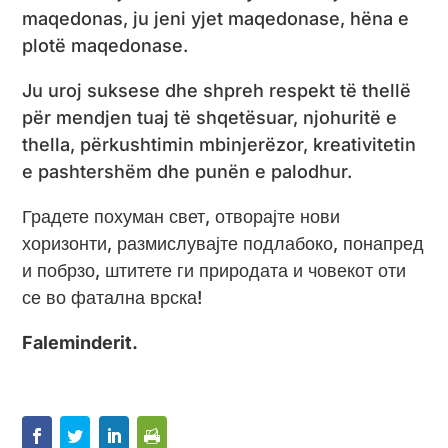
maqedonas, ju jeni yjet maqedonase, hëna e
plotë maqedonase.
Ju uroj suksese dhe shpreh respekt të thellë
për mendjen tuaj të shqetësuar, njohuritë e
thella, përkushtimin mbinjerëzor, kreativitetin
e pashtershëm dhe punën e palodhur.
Градете похуман свет, отворајте нови
хоризонти, размислувајте подлабоко, понапред
и побрзо, штитете ги природата и човекот оти
се во фатална врска!
Faleminderit.