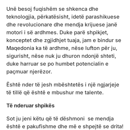
Unë besoj fuqishëm se shkenca dhe
teknologjia, përkatësisht, idetë parashikuese
dhe revolucionare dhe mendja krijuese janë
motori i së ardhmes. Duke parë shpikjet,
konceptet dhe zgjidhjet tuaja, jam e bindur se
Maqedonia ka të ardhme, nëse lufton për ju,
sigurisht, nëse nuk ju dhuron ndonjë shteti,
duke harruar se po humbet potencialin e
paçmuar njerëzor.
Është nder të jesh mbështetës i një ngjarjeje
të tillë që është e mbushur me talente.
Të nderuar shpikës
Sot ju jeni këtu që të dëshmoni se mendja
është e pakufishme dhe më e shpejtë se drita!