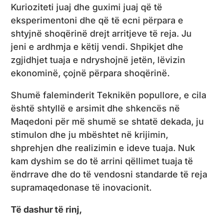
Kurioziteti juaj dhe guximi juaj që të
eksperimentoni dhe që të ecni përpara e
shtyjnë shoqërinë drejt arritjeve të reja. Ju
jeni e ardhmja e këtij vendi. Shpikjet dhe
zgjidhjet tuaja e ndryshojnë jetën, lëvizin
ekonominë, çojnë përpara shoqërinë.
Shumë faleminderit Teknikën popullore, e cila
është shtyllë e arsimit dhe shkencës në
Maqedoni për më shumë se shtatë dekada, ju
stimulon dhe ju mbështet në krijimin,
shprehjen dhe realizimin e ideve tuaja. Nuk
kam dyshim se do të arrini qëllimet tuaja të
ëndrrave dhe do të vendosni standarde të reja
supramaqedonase të inovacionit.
Të dashur të rinj,