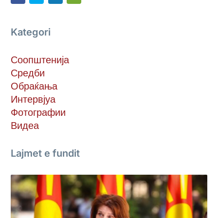
Kategori
Соопштенија
Средби
Обраќања
Интервјуа
Фотографии
Видеа
Lajmet e fundit