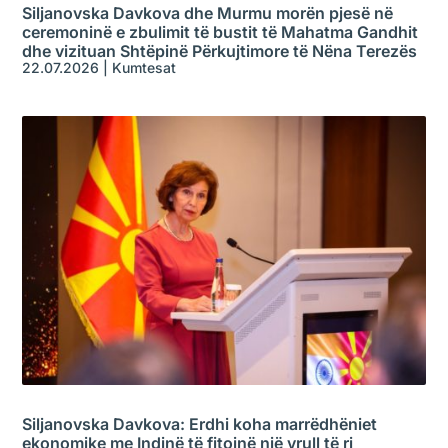
Siljanovska Davkova dhe Murmu morën pjesë në
ceremoninë e zbulimit të bustit të Mahatma Gandhit
dhe vizituan Shtëpinë Përkujtimore të Nëna Terezës
22.07.2026
|
Kumtesat
Siljanovska Davkova: Erdhi koha marrëdhëniet
ekonomike me Indinë të fitojnë një vrull të ri