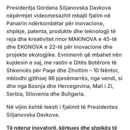
Presidentja Gordana Siljanovska Davkova
nëpërmjet videomesazhit mbajti fjalim në
Panairin ndërkombëtar për inovacione,
shpikje, patenta, produkte dhe teknologji të
reja dhe kreativitet rinor MAKINOVA e 45-të
dhe EKONOVA e 22-të për inovacione dhe
projekte ekologjike. Evnimenti që mbahet nën
kujdesin e saj, me rastin e Ditës Botërore të
Shkencës për Paqe dhe Zhvillim – 10 Nëntor,
mblodhi gjithsej 96 pjesëmarrës, nga vendi, si
dhe nga Bosnja dhe Hercegovina, Mali i Zi,
Serbia, Sllovenia dhe Bullgaria.
Në vijim është teksti i fjalimit të Presidentes
Siljanovska Davkova.
Të nderur inovatorë, kërkues dhe shpikës të