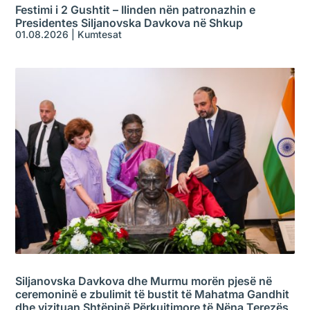
Festimi i 2 Gushtit – Ilinden nën patronazhin e
Presidentes Siljanovska Davkova në Shkup
01.08.2026
|
Kumtesat
Siljanovska Davkova dhe Murmu morën pjesë në
ceremoninë e zbulimit të bustit të Mahatma Gandhit
dhe vizituan Shtëpinë Përkujtimore të Nëna Terezës