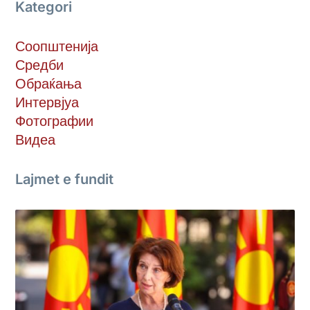
Kategori
Соопштенија
Средби
Обраќања
Интервјуа
Фотографии
Видеа
Lajmet e fundit