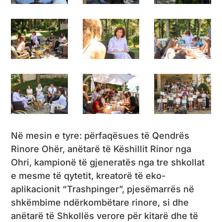
Në mesin e tyre: përfaqësues të Qendrës
Rinore Ohër, anëtarë të Këshillit Rinor nga
Ohri, kampionë të gjeneratës nga tre shkollat
e mesme të qytetit, kreatorë të eko-
aplikacionit “Trashpinger”, pjesëmarrës në
shkëmbime ndërkombëtare rinore, si dhe
anëtarë të Shkollës verore për kitarë dhe të