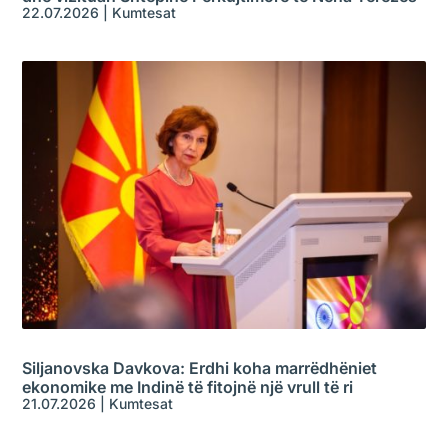
22.07.2026
|
Kumtesat
Siljanovska Davkova: Erdhi koha marrëdhëniet
ekonomike me Indinë të fitojnë një vrull të ri
21.07.2026
|
Kumtesat