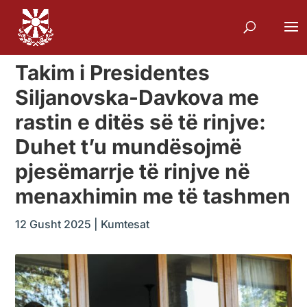
Takim i Presidentes
Siljanovska-Davkova me
rastin e ditës së të rinjve:
Duhet t’u mundësojmë
pjesëmarrje të rinjve në
menaxhimin me të tashmen
12 Gusht 2025
|
Kumtesat