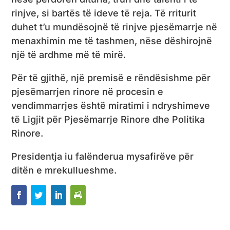
rinjve, si bartës të ideve të reja. Të rriturit
duhet t’u mundësojnë të rinjve pjesëmarrje në
menaxhimin me të tashmen, nëse dëshirojnë
një të ardhme më të mirë.
Për të gjithë, një premisë e rëndësishme për
pjesëmarrjen rinore në procesin e
vendimmarrjes është miratimi i ndryshimeve
të Ligjit për Pjesëmarrje Rinore dhe Politika
Rinore.
Presidentja iu falënderua mysafirëve për
ditën e mrekullueshme.