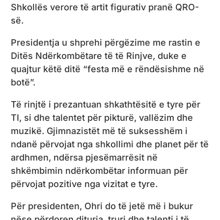
Shkollës verore të artit figurativ pranë QRO-
së.
Presidentja u shprehi përgëzime me rastin e
Ditës Ndërkombëtare të të Rinjve, duke e
quajtur këtë ditë “festa më e rëndësishme në
botë”.
Të rinjtë i prezantuan shkathtësitë e tyre për
TI, si dhe talentet për pikturë, vallëzim dhe
muzikë. Gjimnazistët më të suksesshëm i
ndanë përvojat nga shkollimi dhe planet për të
ardhmen, ndërsa pjesëmarrësit në
shkëmbimin ndërkombëtar informuan për
përvojat pozitive nga vizitat e tyre.
Për presidenten, Ohri do të jetë më i bukur
nëse përdoren dituria, truri dhe talenti i të