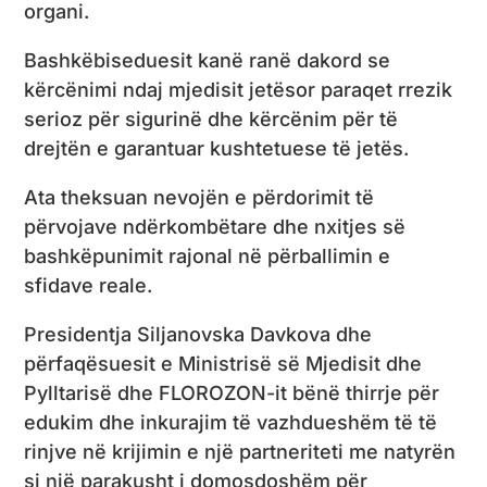
organi.
Bashkëbiseduesit kanë ranë dakord se
kërcënimi ndaj mjedisit jetësor paraqet rrezik
serioz për sigurinë dhe kërcënim për të
drejtën e garantuar kushtetuese të jetës.
Ata theksuan nevojën e përdorimit të
përvojave ndërkombëtare dhe nxitjes së
bashkëpunimit rajonal në përballimin e
sfidave reale.
Presidentja Siljanovska Davkova dhe
përfaqësuesit e Ministrisë së Mjedisit dhe
Pylltarisë dhe FLOROZON-it bënë thirrje për
edukim dhe inkurajim të vazhdueshëm të të
rinjve në krijimin e një partneriteti me natyrën
si një parakusht i domosdoshëm për