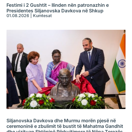
Festimi i 2 Gushtit – Ilinden nën patronazhin e
Presidentes Siljanovska Davkova në Shkup
01.08.2026
|
Kumtesat
Siljanovska Davkova dhe Murmu morën pjesë në
ceremoninë e zbulimit të bustit të Mahatma Gandhit
dhe vizituan Shtëpinë Përkujtimore të Nëna Terezës