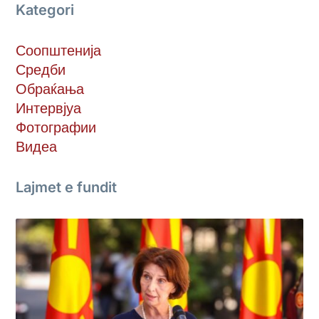
Kategori
Соопштенија
Средби
Обраќања
Интервјуа
Фотографии
Видеа
Lajmet e fundit