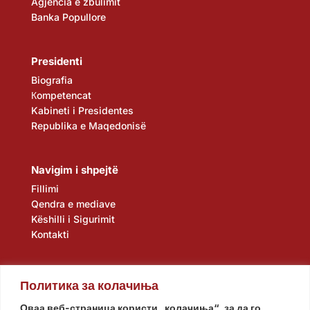
Agjencia e zbulimit
Banka Popullore
Presidenti
Biografia
Кompetencat
Kabineti i Presidentes
Republika e Maqedonisë
Navigim i shpejtë
Fillimi
Qendra e mediave
Këshilli i Sigurimit
Kontakti
Политика за колачиња
Оваа веб-страница користи „колачиња“, за да го