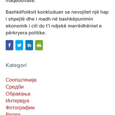
maqedonase.
Bashkëfolësit konkluduan se nevojitet një hap
i shpejtë dhe i madh në bashkëpunimin
ekonomik i cili do t’i ndjekë marrëdhëniet e
përkryera politike.
Kategori
Соопштенија
Средби
Обраќања
Интервјуа
Фотографии
Видеа