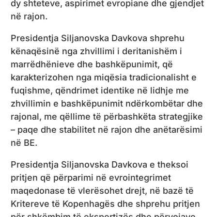
dy shteteve, aspirimet evropiane dhe gjendjet
në rajon.
Presidentja Siljanovska Davkova shprehu
kënaqësinë nga zhvillimi i deritanishëm i
marrëdhënieve dhe bashkëpunimit, që
karakterizohen nga miqësia tradicionalisht e
fuqishme, qëndrimet identike në lidhje me
zhvillimin e bashkëpunimit ndërkombëtar dhe
rajonal, me qëllime të përbashkëta strategjike
– paqe dhe stabilitet në rajon dhe anëtarësimi
në BE.
Presidentja Siljanovska Davkova e theksoi
pritjen që përparimi në evrointegrimet
maqedonase të vlerësohet drejt, në bazë të
Kritereve të Kopenhagës dhe shprehu pritjen
për shkëmbim të ekspertizës dhe përvojave