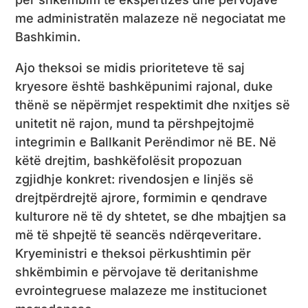
me administratën malazeze në negociatat me
Bashkimin.
Ajo theksoi se midis prioriteteve të saj
kryesore është bashkëpunimi rajonal, duke
thënë se nëpërmjet respektimit dhe nxitjes së
unitetit në rajon, mund ta përshpejtojmë
integrimin e Ballkanit Perëndimor në BE. Në
këtë drejtim, bashkëfolësit propozuan
zgjidhje konkret: rivendosjen e linjës së
drejtpërdrejtë ajrore, formimin e qendrave
kulturore në të dy shtetet, se dhe mbajtjen sa
më të shpejtë të seancës ndërqeveritare.
Kryeministri e theksoi përkushtimin për
shkëmbimin e përvojave të deritanishme
evrointegruese malazeze me institucionet