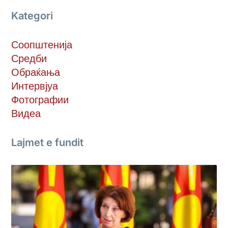
Kategori
Соопштенија
Средби
Обраќања
Интервјуа
Фотографии
Видеа
Lajmet e fundit