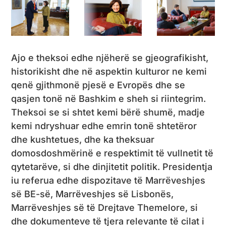
Ajo e theksoi edhe njëherë se gjeografikisht,
historikisht dhe në aspektin kulturor ne kemi
qenë gjithmonë pjesë e Evropës dhe se
qasjen tonë në Bashkim e sheh si riintegrim.
Theksoi se si shtet kemi bërë shumë, madje
kemi ndryshuar edhe emrin tonë shtetëror
dhe kushtetues, dhe ka theksuar
domosdoshmërinë e respektimit të vullnetit të
qytetarëve, si dhe dinjitetit politik. Presidentja
iu referua edhe dispozitave të Marrëveshjes
së BE-së, Marrëveshjes së Lisbonës,
Marrëveshjes së të Drejtave Themelore, si
dhe dokumenteve të tjera relevante të cilat i