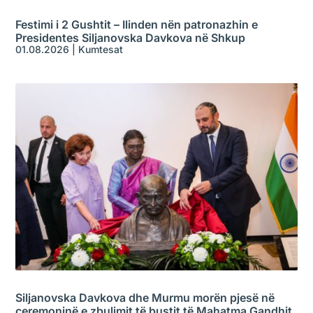
Festimi i 2 Gushtit – Ilinden nën patronazhin e
Presidentes Siljanovska Davkova në Shkup
01.08.2026
|
Kumtesat
Siljanovska Davkova dhe Murmu morën pjesë në
ceremoninë e zbulimit të bustit të Mahatma Gandhit