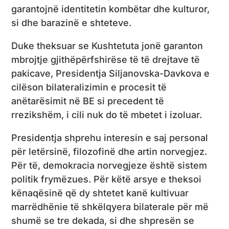
garantojnë identitetin kombëtar dhe kulturor,
si dhe barazinë e shteteve.
Duke theksuar se Kushtetuta jonë garanton
mbrojtje gjithëpërfshirëse të të drejtave të
pakicave, Presidentja Siljanovska-Davkova e
cilëson bilateralizimin e procesit të
anëtarësimit në BE si precedent të
rrezikshëm, i cili nuk do të mbetet i izoluar.
Presidentja shprehu interesin e saj personal
për letërsinë, filozofinë dhe artin norvegjez.
Për të, demokracia norvegjeze është sistem
politik frymëzues. Për këtë arsye e theksoi
kënaqësinë që dy shtetet kanë kultivuar
marrëdhënie të shkëlqyera bilaterale për më
shumë se tre dekada, si dhe shpresën se