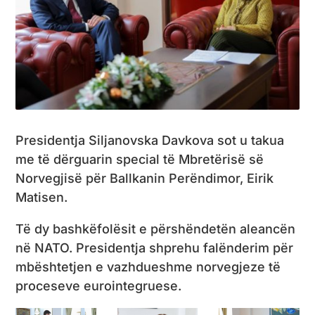
Presidentja Siljanovska Davkova sot u takua
me të dërguarin special të Mbretërisë së
Norvegjisë për Ballkanin Perëndimor, Eirik
Matisen.
Të dy bashkëfolësit e përshëndetën aleancën
në NATO. Presidentja shprehu falënderim për
mbështetjen e vazhdueshme norvegjeze të
proceseve eurointegruese.