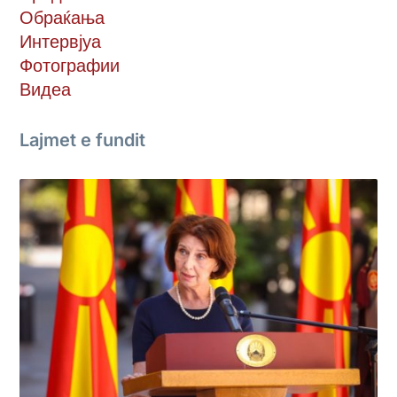
Обраќања
Интервјуа
Фотографии
Видеа
Lajmet e fundit