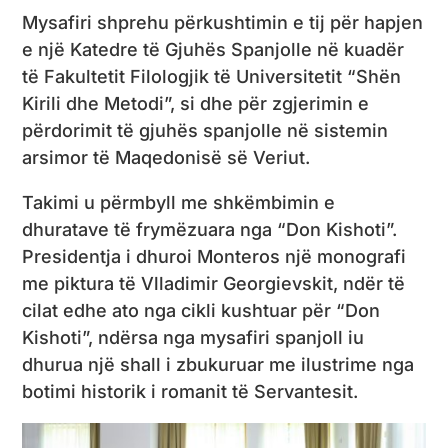
Mysafiri shprehu përkushtimin e tij për hapjen
e një Katedre të Gjuhës Spanjolle në kuadër
të Fakultetit Filologjik të Universitetit “Shën
Kirili dhe Metodi”, si dhe për zgjerimin e
përdorimit të gjuhës spanjolle në sistemin
arsimor të Maqedonisë së Veriut.
Takimi u përmbyll me shkëmbimin e
dhuratave të frymëzuara nga “Don Kishoti”.
Presidentja i dhuroi Monteros një monografi
me piktura të Vlladimir Georgievskit, ndër të
cilat edhe ato nga cikli kushtuar për “Don
Kishoti”, ndërsa nga mysafiri spanjoll iu
dhurua një shall i zbukuruar me ilustrime nga
botimi historik i romanit të Servantesit.