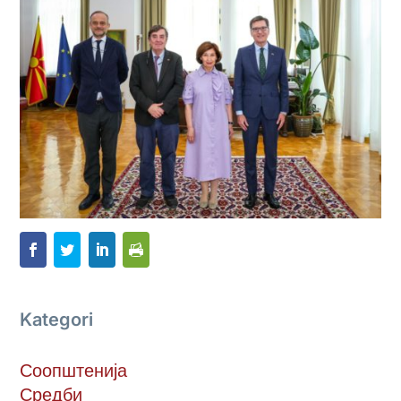
Kategori
Соопштенија
Средби