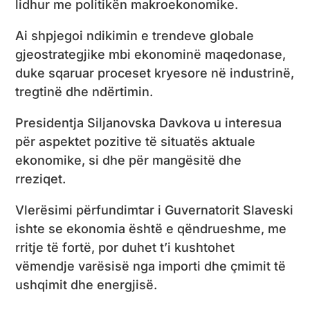
lidhur me politikën makroekonomike.
Ai shpjegoi ndikimin e trendeve globale
gjeostrategjike mbi ekonominë maqedonase,
duke sqaruar proceset kryesore në industrinë,
tregtinë dhe ndërtimin.
Presidentja Siljanovska Davkova u interesua
për aspektet pozitive të situatës aktuale
ekonomike, si dhe për mangësitë dhe
rreziqet.
Vlerësimi përfundimtar i Guvernatorit Slaveski
ishte se ekonomia është e qëndrueshme, me
rritje të fortë, por duhet t’i kushtohet
vëmendje varësisë nga importi dhe çmimit të
ushqimit dhe energjisë.