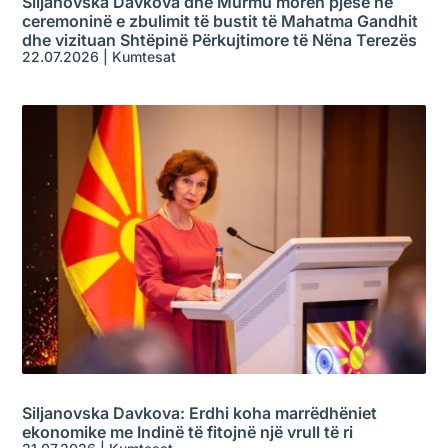
Siljanovska Davkova dhe Murmu morën pjesë në
ceremoninë e zbulimit të bustit të Mahatma Gandhit
dhe vizituan Shtëpinë Përkujtimore të Nëna Terezës
22.07.2026
|
Kumtesat
Siljanovska Davkova: Erdhi koha marrëdhëniet
ekonomike me Indinë të fitojnë një vrull të ri