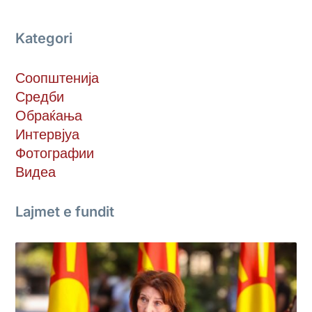
Kategori
Соопштенија
Средби
Обраќања
Интервјуа
Фотографии
Видеа
Lajmet e fundit