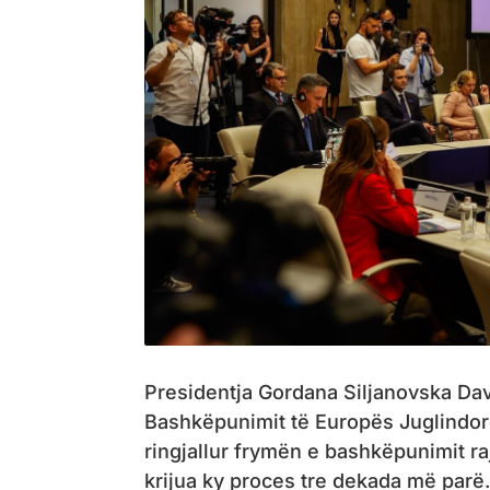
Presidentja Gordana Siljanovska Davk
Bashkëpunimit të Europës Juglindor
ringjallur frymën e bashkëpunimit rajo
krijua ky proces tre dekada më parë.