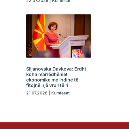
22.07.2026
|
Kumtesat
Siljanovska Davkova: Erdhi
koha marrëdhëniet
ekonomike me Indinë të
fitojnë një vrull të ri
21.07.2026
|
Kumtesat