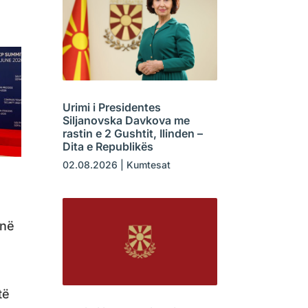
Urimi i Presidentes
Siljanovska Davkova me
rastin e 2 Gushtit, Ilinden –
Dita e Republikës
02.08.2026
|
Kumtesat
 në
të