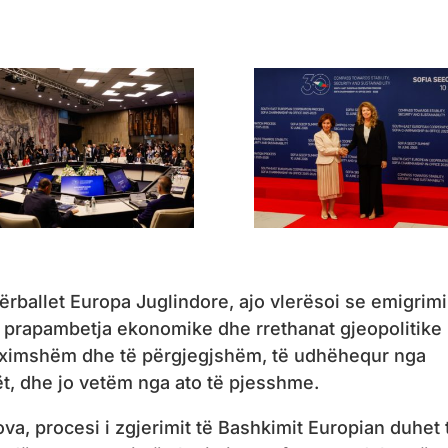
ërballet Europa Juglindore, ajo vlerësoi se emigrimi
je, prapambetja ekonomike dhe rrethanat gjeopolitike
uximshëm dhe të përgjegjshëm, të udhëhequr nga
ët, dhe jo vetëm nga ato të pjesshme.
a, procesi i zgjerimit të Bashkimit Europian duhet 