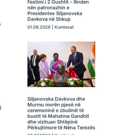
Festimi i 2 Gushtit – Ilinden
nën patronazhin e
Presidentes Siljanovska
Davkova në Shkup
s
01.08.2026
|
Kumtesat
Siljanovska Davkova dhe
Murmu morën pjesë në
ë
ceremoninë e zbulimit të
bustit të Mahatma Gandhit
dhe vizituan Shtëpinë
Përkujtimore të Nëna Terezës