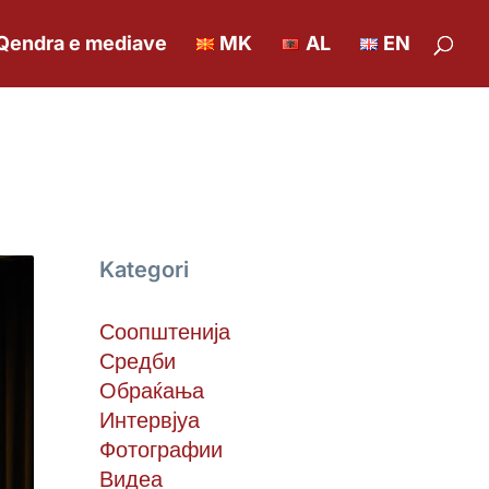
Qendra e mediave
MK
AL
EN
Kategori
Соопштенија
Средби
Обраќања
Интервјуа
Фотографии
Видеа