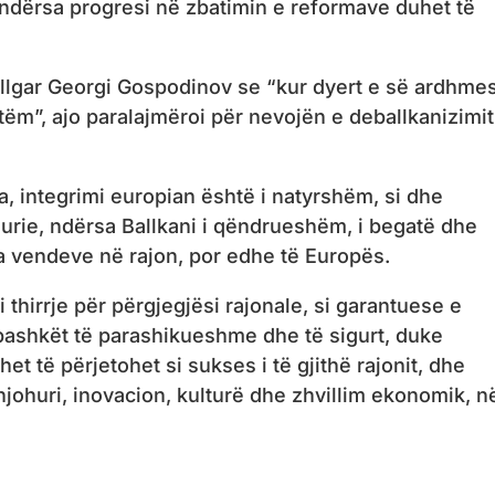
ndërsa progresi në zbatimin e reformave duhet të
bullgar Georgi Gospodinov se “kur dyert e së ardhme
ëm”, ​​ajo paralajmëroi për nevojën e deballkanizimit
, integrimi europian është i natyrshëm, si dhe
rie, ndërsa Ballkani i qëndrueshëm, i begatë dhe
ha vendeve në rajon, por edhe të Europës.
thirrje për përgjegjësi rajonale, si garantuese e
rbashkët të parashikueshme dhe të sigurt, duke
et të përjetohet si sukses i të gjithë rajonit, dhe
johuri, inovacion, kulturë dhe zhvillim ekonomik, n