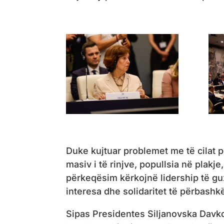
Duke kujtuar problemet me të cilat p
masiv i të rinjve, popullsia në plak
përkeqësim kërkojnë lidership të g
interesa dhe solidaritet të përbashk
Sipas Presidentes Siljanovska Davkov