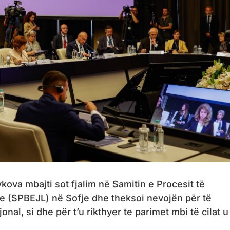
ova mbajti sot fjalim në Samitin e Procesit të
e (SPBEJL) në Sofje dhe theksoi nevojën për të
nal, si dhe për t’u rikthyer te parimet mbi të cilat u