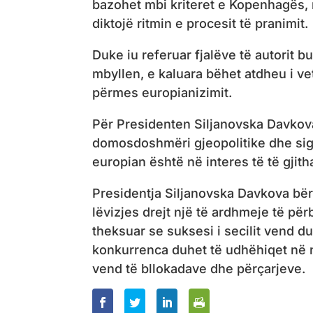
bazohet mbi kriteret e Kopenhagës, 
diktojë ritmin e procesit të pranimit.
Duke iu referuar fjalëve të autorit 
mbyllen, e kaluara bëhet atdheu i vet
përmes europianizimit.
Për Presidenten Siljanovska Davkova
domosdoshmëri gjeopolitike dhe sigu
europian është në interes të të gjit
Presidentja Siljanovska Davkova bëri 
lëvizjes drejt një të ardhmeje të pë
theksuar se suksesi i secilit vend duh
konkurrenca duhet të udhëhiqet në n
vend të bllokadave dhe përçarjeve.