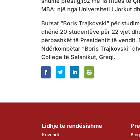
shumë prestigjioz me 18 fitues të Çm
MBA: një nga Universiteti i Jorkut dh
Bursat “Boris Trajkovski” për studim
dhënë 20 studentëve për 22 vjet dhe 
përbashkët të Presidentit të vendit,
Ndërkombëtar “Boris Trajkovski” dhe 
College të Selanikut, Greqi.
Lidhje të rëndësishme
Pre
Kuvendi
Biog