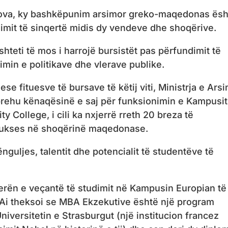
kova, ky bashkëpunim arsimor greko-maqedonas ësh
simit të sinqertë midis dy vendeve dhe shoqërive.
hteti të mos i harrojë bursistët pas përfundimit të
jimin e politikave dhe vlerave publike.
 fituesve të bursave të këtij viti, Ministrja e Arsi
rehu kënaqësinë e saj për funksionimin e Kampusit
ty College, i cili ka nxjerrë rreth 20 breza të
 sukses në shoqërinë maqedonase.
nguljes, talentit dhe potencialit të studentëve të
lerën e veçantë të studimit në Kampusin Europian të
e. Ai theksoi se MBA Ekzekutive është një program
versitetin e Strasburgut (një institucion francez