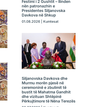
Festimi i 2 Gushtit – Ilinden
nën patronazhin e
Presidentes Siljanovska
Davkova në Shkup
01.08.2026
|
Kumtesat
Siljanovska Davkova dhe
Murmu morën pjesë në
ceremoninë e zbulimit të
bustit të Mahatma Gandhit
dhe vizituan Shtëpinë
Përkujtimore të Nëna Terezës