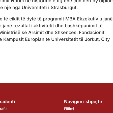
imit Nobel në historinë e tij) dhe çon deri dy diplo
e një nga Universiteti i Strasburgut.
e të ciklit të dytë të programit MBA Ekzekutiv u janë
janë rezultat i aktivitetit dhe bashkëpunimit të
 Ministrisë së Arsimit dhe Shkencës, Fondacionit
Kampusit Europian të Universitetit të Jorkut, City
sidenti
Navigim i shpejtë
rafia
Fillimi