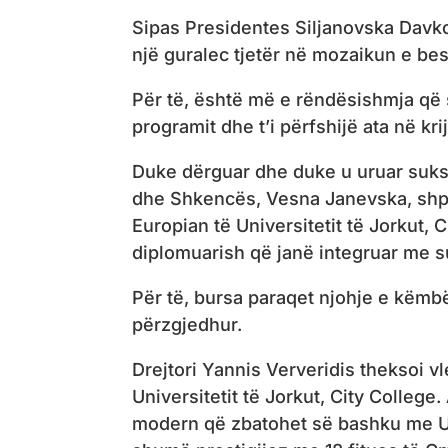
Sipas Presidentes Siljanovska Dav
një guralec tjetër në mozaikun e be
Për të, është më e rëndësishmja që s
programit dhe t’i përfshijë ata në kri
Duke dërguar dhe duke u uruar suksese
dhe Shkencës, Vesna Janevska, shp
Europian të Universitetit të Jorkut, Ci
diplomuarish që janë integruar me
Për të, bursa paraqet njohje e këmbë
përzgjedhur.
Drejtori Yannis Ververidis theksoi v
Universitetit të Jorkut, City Colleg
modern që zbatohet së bashku me Uni