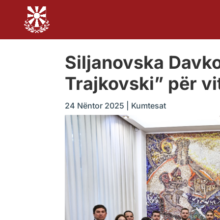
Siljanovska Davko
Trajkovski” për v
24 Nëntor 2025
|
Kumtesat