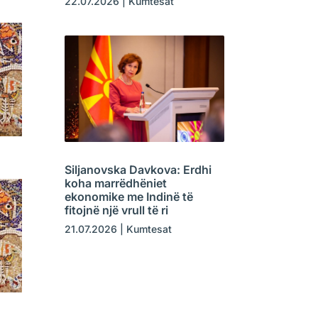
22.07.2026
|
Kumtesat
Siljanovska Davkova: Erdhi
koha marrëdhëniet
ekonomike me Indinë të
fitojnë një vrull të ri
21.07.2026
|
Kumtesat