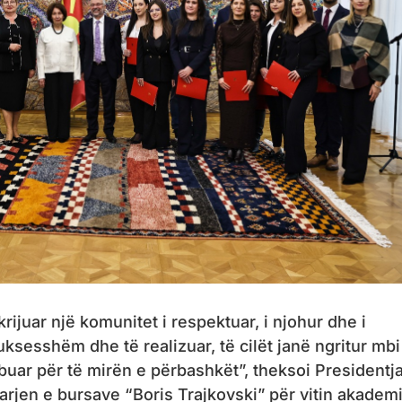
krijuar një komunitet i respektuar, i njohur dhe i
sesshëm dhe të realizuar, të cilët janë ngritur mbi
ibuar për të mirën e përbashkët”, theksoi Presidentj
rjen e bursave “Boris Trajkovski” për vitin akadem