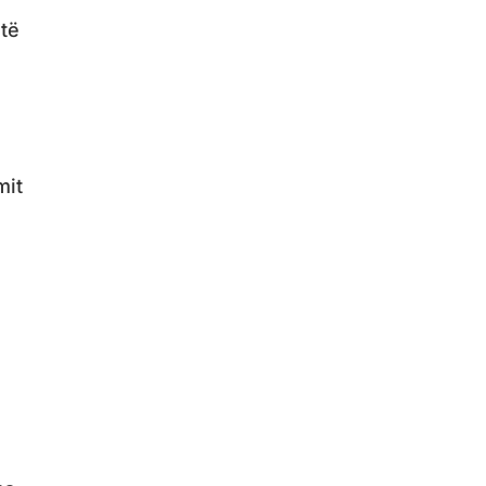
të
mit