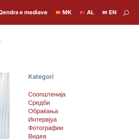
Qendra e mediave
MK
AL
EN
s
Kategori
Соопштенија
Средби
Обраќања
Интервјуа
Фотографии
Видеа